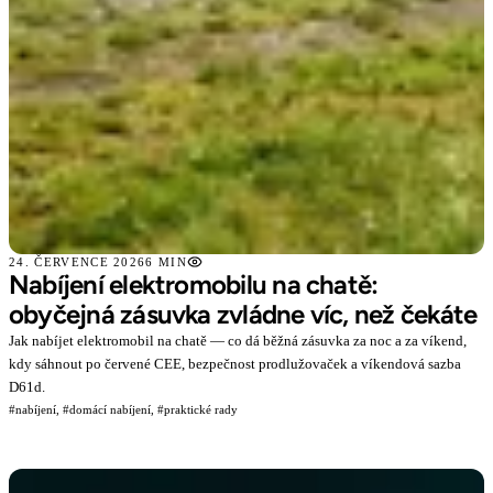
24. ČERVENCE 2026
6 MIN
Nabíjení elektromobilu na chatě:
obyčejná zásuvka zvládne víc, než čekáte
Jak nabíjet elektromobil na chatě — co dá běžná zásuvka za noc a za víkend,
kdy sáhnout po červené CEE, bezpečnost prodlužovaček a víkendová sazba
D61d.
#nabíjení,
#domácí nabíjení,
#praktické rady