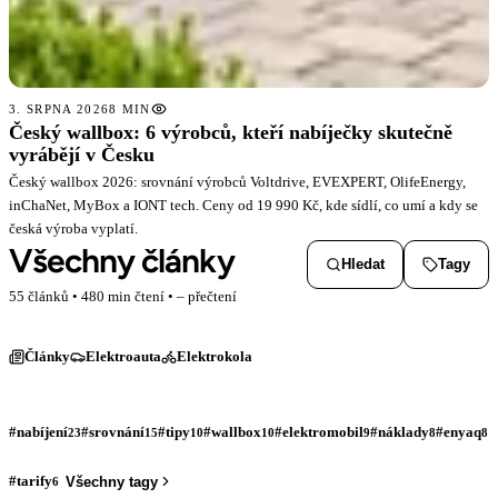
3. SRPNA 2026
8 MIN
Český wallbox: 6 výrobců, kteří nabíječky skutečně
vyrábějí v Česku
Český wallbox 2026: srovnání výrobců Voltdrive, EVEXPERT, OlifeEnergy,
inChaNet, MyBox a IONT tech. Ceny od 19 990 Kč, kde sídlí, co umí a kdy se
česká výroba vyplatí.
Všechny články
Hledat
Tagy
55 článků • 480 min čtení •
–
přečtení
Články
Elektroauta
Elektrokola
#nabíjení
#srovnání
#tipy
#wallbox
#elektromobil
#náklady
#enyaq
23
15
10
10
9
8
8
#tarify
Všechny tagy
6