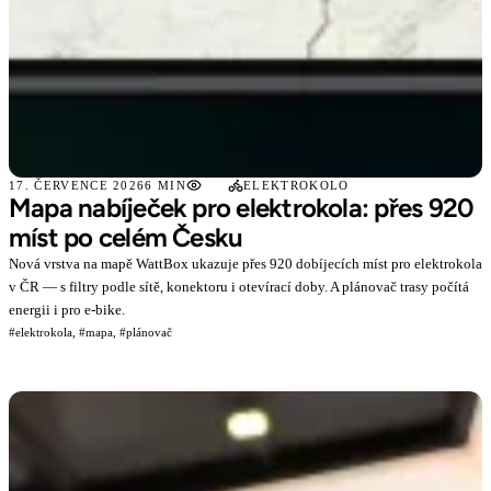
17. ČERVENCE 2026
6 MIN
ELEKTROKOLO
Mapa nabíječek pro elektrokola: přes 920
míst po celém Česku
Nová vrstva na mapě WattBox ukazuje přes 920 dobíjecích míst pro elektrokola
v ČR — s filtry podle sítě, konektoru i otevírací doby. A plánovač trasy počítá
energii i pro e-bike.
#elektrokola,
#mapa,
#plánovač