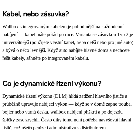
Kabel, nebo zásuvka?
Wallbox s integrovaným kabelem je pohodlnější na každodenní
nabíjení — kabel máte pořád po ruce. Varianta se zásuvkou Typ 2 je
univerzálnější (použijete vlastní kabel, třeba delší nebo pro jiné auto)
a bývá o něco levnější. Když auto nabíjíte hlavně doma a nechcete
řešit kabely, sáhněte po integrovaném kabelu.
Co je dynamické řízení výkonu?
Dynamické řízení výkonu (DLM) hlídá zatížení hlavního jističe a
průběžně upravuje nabíjecí výkon — když se v domě zapne trouba,
bojler nebo varná deska, wallbox nabíjení přiškrtí a po dojezdu
špičky zase zrychlí. Často díky tomu není potřeba navyšovat hlavní
jistič, což ušetří peníze i administrativu s distributorem.