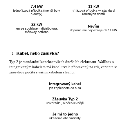
7,4 kW
11 kW
jednofázová přípojka (menší byty
třífázová přípojka — standard
a domy)
rodinných domů
22 kW
Nevím
jen se souhlasem distributora,
doporučíme nejběžnějších 11 kW
málokdy potřeba
Kabel, nebo zásuvka?
2
Typ 2 je standardní konektor všech dnešních elektroaut. Wallbox s
integrovaným kabelem má kabel trvale připravený na zdi, varianta se
zásuvkou počítá s vaším kabelem z kufru.
Integrovaný kabel
jen zapíchnete do auta
Zásuvka Typ 2
univerzální, o něco levnější
Je mi to jedno
ukážeme obě varianty