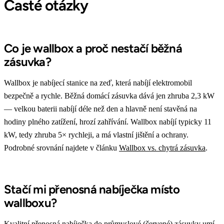
Časté otázky
Co je wallbox a proč nestačí běžná
zásuvka?
Wallbox je nabíjecí stanice na zeď, která nabíjí elektromobil
bezpečně a rychle. Běžná domácí zásuvka dává jen zhruba 2,3 kW
— velkou baterii nabíjí déle než den a hlavně není stavěná na
hodiny plného zatížení, hrozí zahřívání. Wallbox nabíjí typicky 11
kW, tedy zhruba 5× rychleji, a má vlastní jištění a ochrany.
Podrobné srovnání najdete v článku
Wallbox vs. chytrá zásuvka
.
Stačí mi přenosná nabíječka místo
wallboxu?
Kvalitní přenosná nabíječka do průmyslové (červené) zásuvky umí