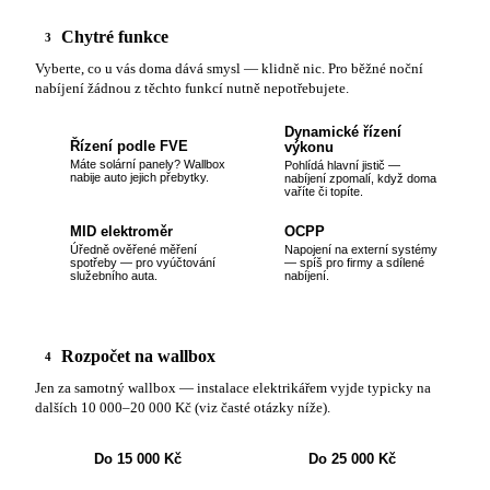
Chytré funkce
3
Vyberte, co u vás doma dává smysl — klidně nic. Pro běžné noční
nabíjení žádnou z těchto funkcí nutně nepotřebujete.
Dynamické řízení
Řízení podle FVE
výkonu
Máte solární panely? Wallbox
Pohlídá hlavní jistič —
nabije auto jejich přebytky.
nabíjení zpomalí, když doma
vaříte či topíte.
MID elektroměr
OCPP
Úředně ověřené měření
Napojení na externí systémy
spotřeby — pro vyúčtování
— spíš pro firmy a sdílené
služebního auta.
nabíjení.
Rozpočet na wallbox
4
Jen za samotný wallbox — instalace elektrikářem vyjde typicky na
dalších 10 000–20 000 Kč (viz časté otázky níže).
Do 15 000 Kč
Do 25 000 Kč