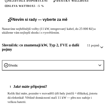
NEZÁVISLÉ DOPORUČENÍ
DESÍTKY WALLBOXŮ
SLEVA WATTBOX5 −5 %
Nevím si rady — vyberte za mě
Nastavíme nejběžnější volby (11 kW, integrovaný kabel, do 25 000 Kč) a
ukážeme vám nejlepší shodu i s vysvětlením.
Slovníček: co znamenají kW, Typ 2, FVE a další
11 pojmů
pojmy
Shoda:
Jaké máte připojení?
1
Kolik fází máte, poznáte v rozvaděči (tři řady jističů = třífázka), jistotu
dá elektrikář. Většině domácností stačí 11 kW — přes noc nabije i
velkou baterii.