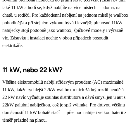
také 11 kW a hodí se, když nabíjíte na více místech — doma, na
chatě, u rodičů. Pro každodenní nabíjení na jednom místě je wallbox
pohodlnější a při stejném výkonu bývá i levnější; přenosné 11kW
nabíječky stojí podobně jako wallbox, špičkové modely i výrazně
víc. Zásuvku i instalaci nechte v obou případech posoudit
elektrikáře.
11 kW, nebo 22 kW?
Většina elektromobilů nabíjí střídavým proudem (AC) maximálně
11 kW, takže rychlejší 22kW wallbox u nich žádný rozdíl neudělá.
22 kW navíc vyžaduje souhlas distributora a dává smysl jen u aut s
22kW palubní nabíječkou, což je spíš výjimka. Pro drtivou většinu
domácností 11 kW bohatě stačí — přes noc nabije i velkou baterii z
téměř prázdné na plnou.