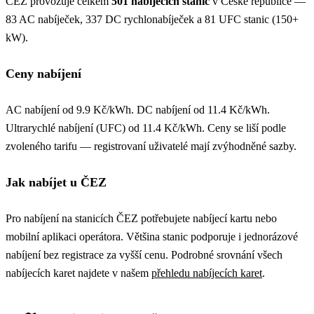
ČEZ provozuje celkem
501 nabíjecích stanic
v České republice —
83 AC nabíječek, 337 DC rychlonabíječek a 81 UFC stanic (150+
kW).
Ceny nabíjení
AC nabíjení od 9.9 Kč/kWh. DC nabíjení od 11.4 Kč/kWh.
Ultrarychlé nabíjení (UFC) od 11.4 Kč/kWh. Ceny se liší podle
zvoleného tarifu — registrovaní uživatelé mají zvýhodněné sazby.
Jak nabíjet u ČEZ
Pro nabíjení na stanicích ČEZ potřebujete nabíjecí kartu nebo
mobilní aplikaci operátora. Většina stanic podporuje i jednorázové
nabíjení bez registrace za vyšší cenu. Podrobné srovnání všech
nabíjecích karet najdete v našem
přehledu nabíjecích karet
.