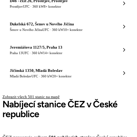
D46 - exit 26, Prostějov, Prostějov
Prostějov
UFC · 360 kW
8× konektor
Dukelská 672, Šenov u Nového Jičína
Šenov u Nového Jičína
UFC · 360 kW
10× konektor
Jeremiášova 1127/5, Praha 13
Praha 13
UFC · 360 kW
14× konektor
Jičínská 1350, Mladá Boleslav
Mladá Boleslav
UFC · 360 kW
20× konektor
Zobrazit všech 501 stanic na mapě
Nabíjecí stanice ČEZ v České
republice