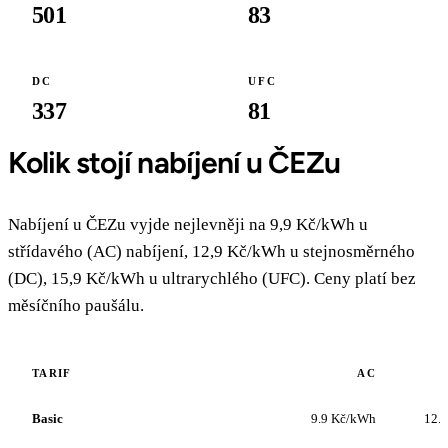
501
83
DC
UFC
337
81
Kolik stojí nabíjení u ČEZu
Nabíjení u ČEZu vyjde nejlevněji na 9,9 Kč/kWh u
střídavého (AC) nabíjení, 12,9 Kč/kWh u stejnosměrného
(DC), 15,9 Kč/kWh u ultrarychlého (UFC). Ceny platí bez
měsíčního paušálu.
TARIF
AC
Basic
9.9 Kč/kWh
12.