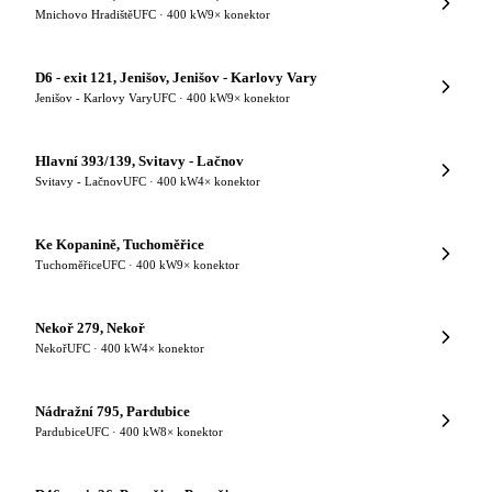
Mnichovo Hradiště
UFC · 400 kW
9× konektor
D6 - exit 121, Jenišov, Jenišov - Karlovy Vary
Jenišov - Karlovy Vary
UFC · 400 kW
9× konektor
Hlavní 393/139, Svitavy - Lačnov
Svitavy - Lačnov
UFC · 400 kW
4× konektor
Ke Kopanině, Tuchoměřice
Tuchoměřice
UFC · 400 kW
9× konektor
Nekoř 279, Nekoř
Nekoř
UFC · 400 kW
4× konektor
Nádražní 795, Pardubice
Pardubice
UFC · 400 kW
8× konektor