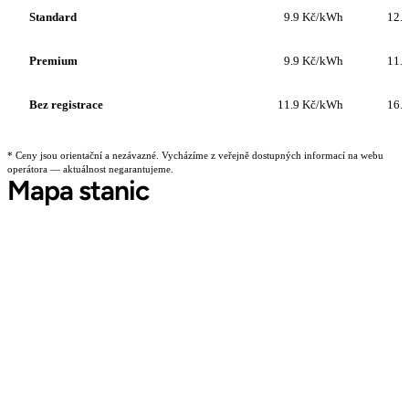
Standard
9.9 Kč/kWh
12.
Premium
9.9 Kč/kWh
11.
Bez registrace
11.9 Kč/kWh
16.
* Ceny jsou orientační a nezávazné. Vycházíme z veřejně dostupných informací na webu
operátora — aktuálnost negarantujeme.
Mapa stanic