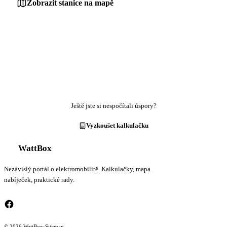
Zobrazit stanice na mapě
Ještě jste si nespočítali úspory?
Vyzkoušet kalkulačku
WattBox
Nezávislý portál o elektromobilitě. Kalkulačky, mapa
nabíječek, praktické rady.
© 2026 WattBox
·
Sitemap