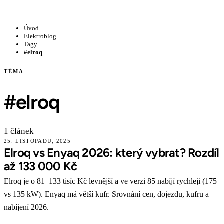
Úvod
Elektroblog
Tagy
#elroq
TÉMA
#elroq
1 článek
25. LISTOPADU, 2025
Elroq vs Enyaq 2026: který vybrat? Rozdíl
až 133 000 Kč
Elroq je o 81–133 tisíc Kč levnější a ve verzi 85 nabíjí rychleji (175
vs 135 kW). Enyaq má větší kufr. Srovnání cen, dojezdu, kufru a
nabíjení 2026.