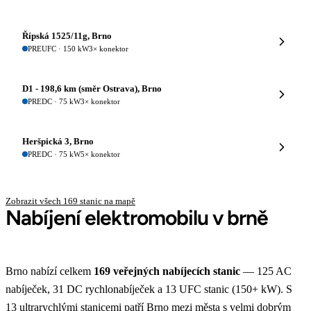
Řípská 1525/11g, Brno
PRE
UFC · 150 kW
3× konektor
D1 - 198,6 km (směr Ostrava), Brno
PRE
DC · 75 kW
3× konektor
Heršpická 3, Brno
PRE
DC · 75 kW
5× konektor
Zobrazit všech 169 stanic na mapě
Nabíjení elektromobilu v brně
Brno nabízí celkem
169 veřejných nabíjecích stanic
— 125 AC
nabíječek, 31 DC rychlonabíječek a 13 UFC stanic (150+ kW). S
13 ultrarychlými stanicemi patří Brno mezi města s velmi dobrým