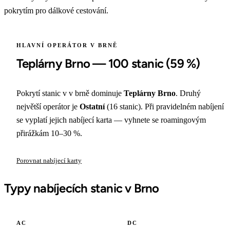
pokrytím pro dálkové cestování.
HLAVNÍ OPERÁTOR V BRNĚ
Teplárny Brno — 100 stanic (59 %)
Pokrytí stanic v v brně dominuje
Teplárny Brno
. Druhý
největší operátor je
Ostatní
(16 stanic). Při pravidelném nabíjení
se vyplatí jejich nabíjecí karta — vyhnete se roamingovým
přirážkám 10–30 %.
Porovnat nabíjecí karty
Typy nabíjecích stanic v Brno
AC
DC