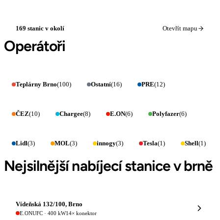
169 stanic v okolí
Otevřít mapu
Operátoři
Teplárny Brno
(100)
Ostatní
(16)
PRE
(12)
ČEZ
(10)
Chargee
(8)
E.ON
(6)
Polyfazer
(6)
Lidl
(3)
MOL
(3)
innogy
(3)
Tesla
(1)
Shell
(1)
Nejsilnější nabíjecí stanice v brně
Vídeňská 132/100, Brno
E.ON
UFC · 400 kW
14× konektor