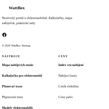
WattBox
Nezávislý portál o elektromobilitě. Kalkulačky, mapa
nabíječek, praktické rady.
© 2026 WattBox
·
Sitemap
NÁSTROJE
CENY
Mapa nabíjecích stanic
Index cen nabíjení
Kalkulačka pro elektromobil
Nabíjecí karty
Plánovač trasy
Ceník elektřiny
Připravené trasy
Ceny paliv
Modely elektromobilů