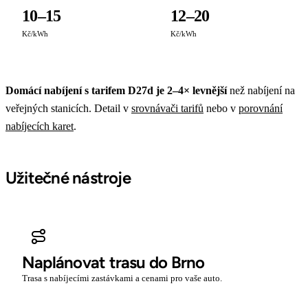
10–15
12–20
Kč/kWh
Kč/kWh
Domácí nabíjení s tarifem D27d je 2–4× levnější
než nabíjení na
veřejných stanicích. Detail v
srovnávači tarifů
nebo v
porovnání
nabíjecích karet
.
Užitečné nástroje
Naplánovat trasu do Brno
Trasa s nabíjecími zastávkami a cenami pro vaše auto.