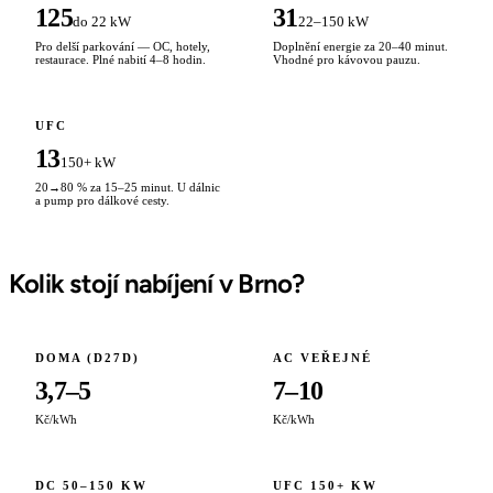
125
31
do 22 kW
22–150 kW
Pro delší parkování — OC, hotely,
Doplnění energie za 20–40 minut.
restaurace. Plné nabití 4–8 hodin.
Vhodné pro kávovou pauzu.
UFC
13
150+ kW
20→80 % za 15–25 minut. U dálnic
a pump pro dálkové cesty.
Kolik stojí nabíjení v Brno?
DOMA (D27D)
AC VEŘEJNÉ
3,7–5
7–10
Kč/kWh
Kč/kWh
DC 50–150 KW
UFC 150+ KW