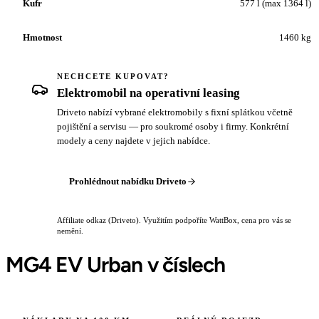
Kufr
577 l (max 1364 l)
Hmotnost
1460 kg
NECHCETE KUPOVAT?
Elektromobil na operativní leasing
Driveto nabízí vybrané elektromobily s fixní splátkou včetně
pojištění a servisu — pro soukromé osoby i firmy. Konkrétní
modely a ceny najdete v jejich nabídce.
Prohlédnout nabídku Driveto
Affiliate odkaz (Driveto). Využitím podpoříte WattBox, cena pro vás se
nemění.
MG4 EV Urban v číslech