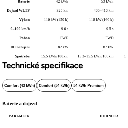
Baterie
42 kWh
53 kWh
Dojezd WLTP
325 km
405–416 km
Výkon
110 kW (150 k)
118 kW (160 k)
0–100 km/h
9.6 s
9.5 s
Pohon
FWD
FWD
DC nabíjení
82 kW
87 kW
Spotřeba
15.5 kWh/100km
15.3–15.5 kWh/100km
15
Technické specifikace
Comfort (43 kWh)
Comfort (54 kWh)
54 kWh Premium
Baterie a dojezd
PARAMETR
HODNOTA