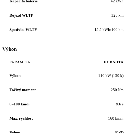
Kapacita baterie
42 kWh
Dojezd WLTP
325 km
Spotřeba WLTP
15.5 kWh/100 km
Výkon
PARAMETR
HODNOTA
Výkon
110 kW (150 k)
Točivý moment
250 Nm
0–100 km/h
9.6 s
Max. rychlost
160 km/h
Pohon
FWD