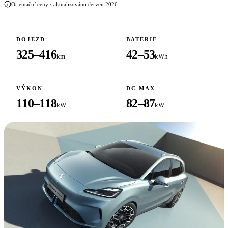
Orientační ceny · aktualizováno červen 2026
DOJEZD
BATERIE
325–416
42–53
km
kWh
VÝKON
DC MAX
110–118
82–87
kW
kW