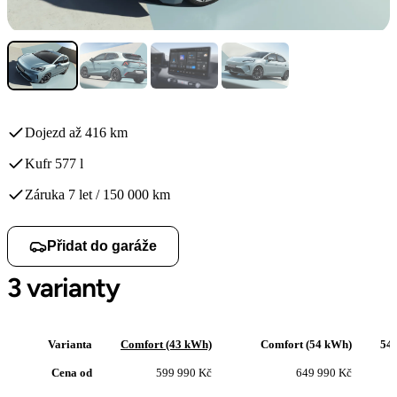
Dojezd až 416 km
Kufr 577 l
Záruka 7 let / 150 000 km
Přidat do garáže
3 varianty
Varianta
Comfort (43 kWh)
Comfort (54 kWh)
54
Cena od
599 990 Kč
649 990 Kč