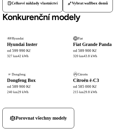
Celkové náklady vlastnictví
Vybrat wallbox domů
Konkurenční modely
Hyundai
Fiat
Hyundai Inster
Fiat Grande Panda
od 599 990 Kč
od 589 900 Kč
327 km
42 kWh
320 km
43.8 kWh
Dongfeng
Citroën
DF
Dongfeng Box
Citroën ë-C3
od 589 900 Kč
od 585 000 Kč
240 km
29 kWh
215 km
29.8 kWh
Porovnat všechny modely