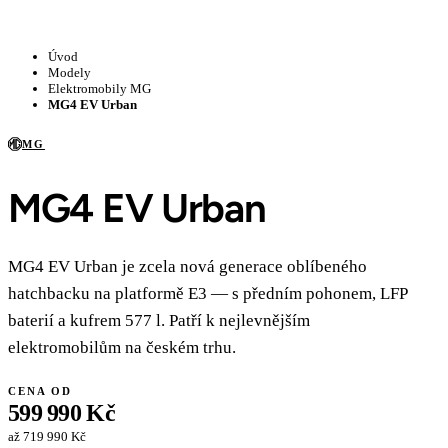
Úvod
Modely
Elektromobily MG
MG4 EV Urban
MG
MG4 EV Urban
MG4 EV Urban je zcela nová generace oblíbeného
hatchbacku na platformě E3 — s předním pohonem, LFP
baterií a kufrem 577 l. Patří k nejlevnějším
elektromobilům na českém trhu.
CENA OD
599 990 Kč
až 719 990 Kč