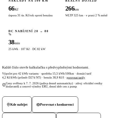
NÁKLADY NA 100 KM
REÁLNÝ DOJEZD
66
266
Kč
km
úspora 31 tis. Kč/rok oproti benzínu
WLTP 325 km · v praxi 2 % méně
DC NABÍJENÍ 20 → 80
%
38
min
25 kWh · 107 Kč · DC 82 kW
Každé číslo otevře kalkulačku s předvyplněnými hodnotami.
Výpočet pro 42 kWh variantu · spotřeba 15,5 kWh/100km · domácí tarif
4,2 Kč/kWh (průměr D27d NT) · benzín 38,9 Kč/l ·
porovnat tarify
Ceny ověřeny k 7. 7. 2026 (paliva denně automaticky) · zdroj: oficiální ceníky
dodavatelů a cenové výměry ERÚ, denní sběr cen z pump
Kde nabíjet
Porovnat s konkurencí