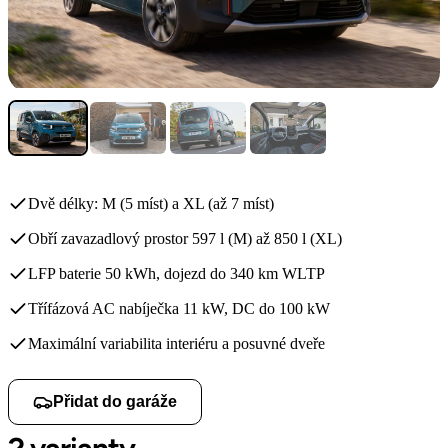
Dvě délky: M (5 míst) a XL (až 7 míst)
Obří zavazadlový prostor 597 l (M) až 850 l (XL)
LFP baterie 50 kWh, dojezd do 340 km WLTP
Třífázová AC nabíječka 11 kW, DC do 100 kW
Maximální variabilita interiéru a posuvné dveře
Přidat do garáže