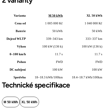
2 varianty
Varianta
M 50 kWh
XL 50 kWh
Cena od
1 005 000 Kč
1 040 000 Kč
Baterie
50 kWh
50 kWh
Dojezd WLTP
339–343 km
333–337 km
Výkon
100 kW (136 k)
100 kW (136 k)
0–100 km/h
11.7 s
11.7 s
Pohon
FWD
FWD
DC nabíjení
100 kW
100 kW
Spotřeba
18–18.3 kWh/100km
18.4–18.7 kWh/100km
Technické specifikace
M 50 kWh
XL 50 kWh