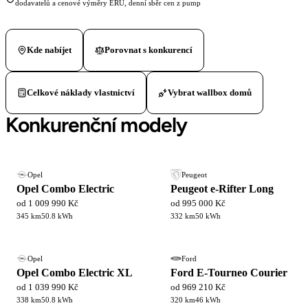
dodavatelů a cenové výměry ERÚ, denní sběr cen z pump
Kde nabíjet
Porovnat s konkurencí
Celkové náklady vlastnictví
Vybrat wallbox domů
Konkurenční modely
Opel
Peugeot
Opel Combo Electric
Peugeot e-Rifter Long
od 1 009 990 Kč
od 995 000 Kč
345 km
50.8 kWh
332 km
50 kWh
Opel
Ford
Opel Combo Electric XL
Ford E-Tourneo Courier
od 1 039 990 Kč
od 969 210 Kč
338 km
50.8 kWh
320 km
46 kWh