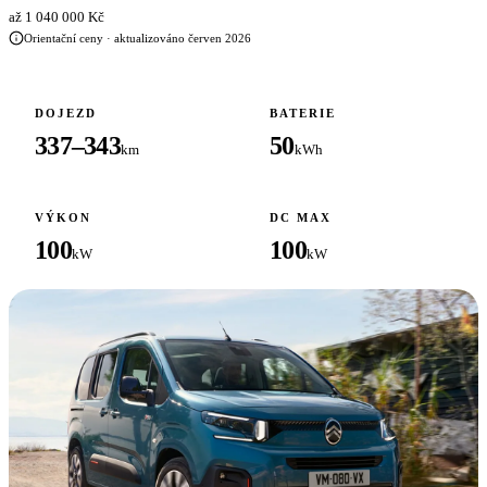
až 1 040 000 Kč
Orientační ceny · aktualizováno červen 2026
DOJEZD
BATERIE
337–343
50
km
kWh
VÝKON
DC MAX
100
100
kW
kW