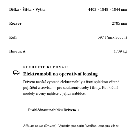
Délka × Šířka × Výška
4403 × 1848 × 1844 mm
Rozvor
2785 mm
Kufr
597 l (max 3000 l)
Hmotnost
1739 kg
NECHCETE KUPOVAT?
Elektromobil na operativní leasing
Driveto nabízí vybrané elektromobily s fixní splátkou včetně
pojištění a servisu — pro soukromé osoby i firmy. Konkrétní
modely a ceny najdete v jejich nabídce.
Prohlédnout nabídku Driveto
Affiliate odkaz (Driveto). Využitím podpoříte WattBox, cena pro vás se