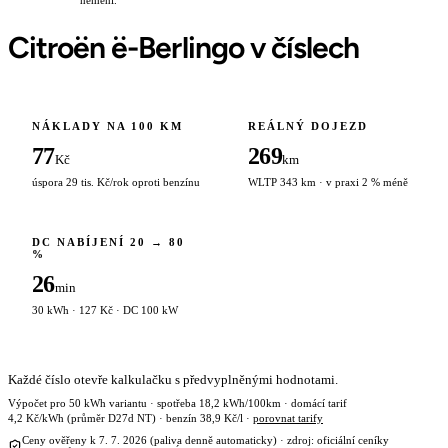
nemění.
Citroën ë-Berlingo v číslech
NÁKLADY NA 100 KM
REÁLNÝ DOJEZD
77
269
Kč
km
úspora 29 tis. Kč/rok oproti benzínu
WLTP 343 km · v praxi 2 % méně
DC NABÍJENÍ 20 → 80
%
26
min
30 kWh · 127 Kč · DC 100 kW
Každé číslo otevře kalkulačku s předvyplněnými hodnotami.
Výpočet pro 50 kWh variantu · spotřeba 18,2 kWh/100km · domácí tarif
4,2 Kč/kWh (průměr D27d NT) · benzín 38,9 Kč/l ·
porovnat tarify
Ceny ověřeny k 7. 7. 2026 (paliva denně automaticky) · zdroj: oficiální ceníky