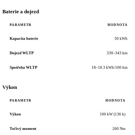
Baterie a dojezd
PARAMETR
HODNOTA
Kapacita baterie
50 kWh
Dojezd WLTP
339–343 km
Spotřeba WLTP
18–18.3 kWh/100 km
Výkon
PARAMETR
HODNOTA
Výkon
100 kW (136 k)
Točivý moment
260 Nm