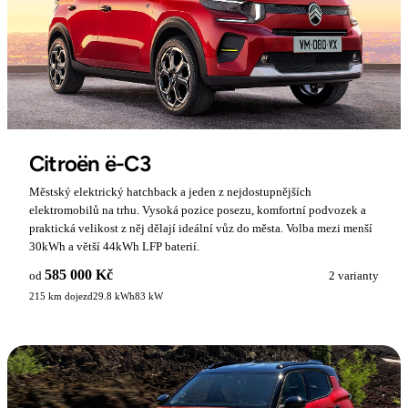
Citroën ë-C3
Městský elektrický hatchback a jeden z nejdostupnějších
elektromobilů na trhu. Vysoká pozice posezu, komfortní podvozek a
praktická velikost z něj dělají ideální vůz do města. Volba mezi menší
30kWh a větší 44kWh LFP baterií.
585 000 Kč
od
2 varianty
215 km dojezd
29.8 kWh
83 kW