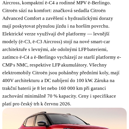
Aircross, kompaktní ë-C4 a rodinné MPV ë-Berlingo.
Citroën sází na komfort: značková sedadla Citroën
Advanced Comfort a zavěšení s hydraulickými dorazy
mají poskytovat plynulou jízdu i na horším povrchu.
Elektrické verze využívají dvě platformy — levnější
modely (ë-C3, ë-C3 Aircross) stojí na nové smart-car
architektuře s levnými, ale odolnými LFP bateriemi,
zatímco ë-C4 a ë-Berlingo vycházejí ze starší platformy e-
CMP s NMC, respektive LFP akumulátory. Všechny
elektromobily Citroën jsou poháněny předními koly, mají
400V architekturu a DC nabíjení do 100 kW. Záruka na
trakční baterii je 8 let nebo 160 000 km při garanci
zachování minimálně 70 % kapacity. Ceny i specifikace
platí pro český trh k červnu 2026.