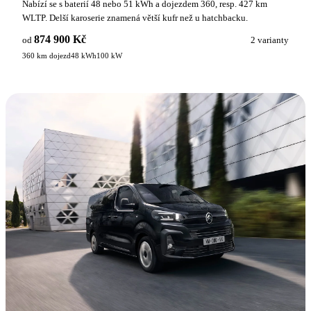
Nabízí se s baterií 48 nebo 51 kWh a dojezdem 360, resp. 427 km
WLTP. Delší karoserie znamená větší kufr než u hatchbacku.
874 900 Kč
od
2 varianty
360 km dojezd
48 kWh
100 kW