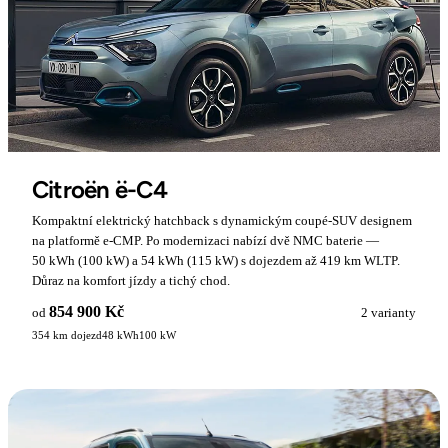
Citroën ë-C4
Kompaktní elektrický hatchback s dynamickým coupé-SUV designem
na platformě e-CMP. Po modernizaci nabízí dvě NMC baterie —
50 kWh (100 kW) a 54 kWh (115 kW) s dojezdem až 419 km WLTP.
Důraz na komfort jízdy a tichý chod.
854 900 Kč
od
2 varianty
354 km dojezd
48 kWh
100 kW