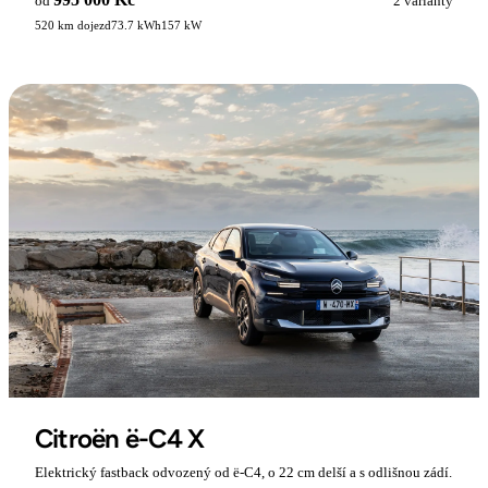
od
2 varianty
520 km dojezd
73.7 kWh
157 kW
Citroën ë-C4 X
Elektrický fastback odvozený od ë-C4, o 22 cm delší a s odlišnou zádí.