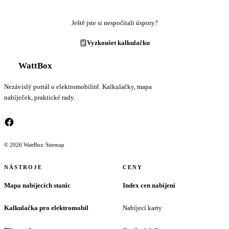
Ještě jste si nespočítali úspory?
Vyzkoušet kalkulačku
WattBox
Nezávislý portál o elektromobilitě. Kalkulačky, mapa
nabíječek, praktické rady.
© 2026 WattBox
·
Sitemap
NÁSTROJE
CENY
Mapa nabíjecích stanic
Index cen nabíjení
Kalkulačka pro elektromobil
Nabíjecí karty