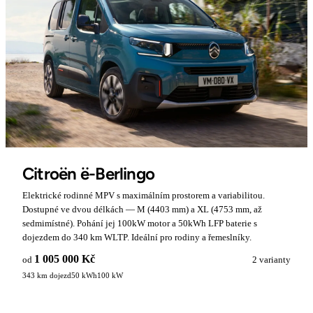
Citroën ë-Berlingo
Elektrické rodinné MPV s maximálním prostorem a variabilitou.
Dostupné ve dvou délkách — M (4403 mm) a XL (4753 mm, až
sedmimístné). Pohání jej 100kW motor a 50kWh LFP baterie s
dojezdem do 340 km WLTP. Ideální pro rodiny a řemeslníky.
1 005 000 Kč
od
2 varianty
343 km dojezd
50 kWh
100 kW