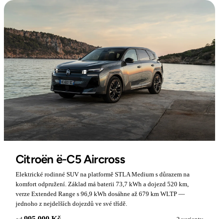
Citroën ë-C5 Aircross
Elektrické rodinné SUV na platformě STLA Medium s důrazem na
komfort odpružení. Základ má baterii 73,7 kWh a dojezd 520 km,
verze Extended Range s 96,9 kWh dosáhne až 679 km WLTP —
jednoho z nejdelších dojezdů ve své třídě.
995 000 Kč