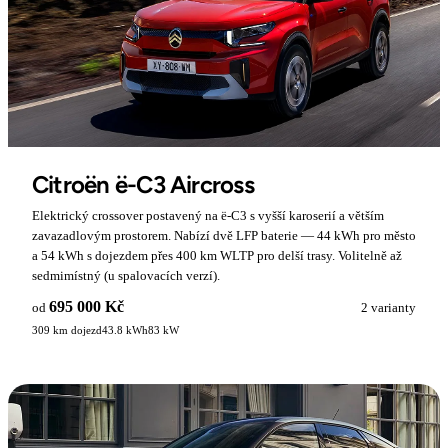
Citroën ë-C3 Aircross
Elektrický crossover postavený na ë-C3 s vyšší karoserií a větším
zavazadlovým prostorem. Nabízí dvě LFP baterie — 44 kWh pro město
a 54 kWh s dojezdem přes 400 km WLTP pro delší trasy. Volitelně až
sedmimístný (u spalovacích verzí).
695 000 Kč
od
2 varianty
309 km dojezd
43.8 kWh
83 kW