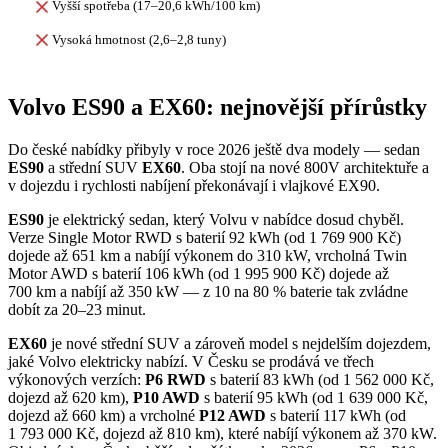
Vyšší spotřeba (17–20,6 kWh/100 km)
Vysoká hmotnost (2,6–2,8 tuny)
Volvo ES90 a EX60: nejnovější přírůstky
Do české nabídky přibyly v roce 2026 ještě dva modely — sedan
ES90
a střední SUV
EX60
. Oba stojí na nové 800V architektuře a
v dojezdu i rychlosti nabíjení překonávají i vlajkové EX90.
ES90
je elektrický sedan, který Volvu v nabídce dosud chyběl.
Verze Single Motor RWD s baterií 92 kWh (od 1 769 900 Kč)
dojede až 651 km a nabíjí výkonem do 310 kW, vrcholná Twin
Motor AWD s baterií 106 kWh (od 1 995 900 Kč) dojede až
700 km a nabíjí až 350 kW — z 10 na 80 % baterie tak zvládne
dobít za 20–23 minut.
EX60
je nové střední SUV a zároveň model s nejdelším dojezdem,
jaké Volvo elektricky nabízí. V Česku se prodává ve třech
výkonových verzích:
P6 RWD
s baterií 83 kWh (od 1 562 000 Kč,
dojezd až 620 km),
P10 AWD
s baterií 95 kWh (od 1 639 000 Kč,
dojezd až 660 km) a vrcholné
P12 AWD
s baterií 117 kWh (od
1 793 000 Kč, dojezd až 810 km), které nabíjí výkonem až 370 kW.