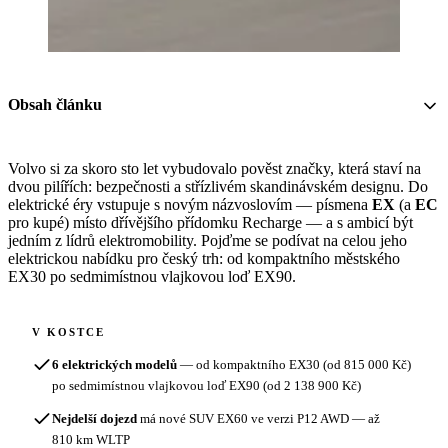
Obsah článku
Volvo si za skoro sto let vybudovalo pověst značky, která staví na
dvou pilířích: bezpečnosti a střízlivém skandinávském designu. Do
elektrické éry vstupuje s novým názvoslovím — písmena
EX
(a
EC
pro kupé) místo dřívějšího přídomku Recharge — a s ambicí být
jedním z lídrů elektromobility. Pojďme se podívat na celou jeho
elektrickou nabídku pro český trh: od kompaktního městského
EX30 po sedmimístnou vlajkovou loď EX90.
V KOSTCE
6 elektrických modelů
— od kompaktního EX30 (od 815 000 Kč)
po sedmimístnou vlajkovou loď EX90 (od 2 138 900 Kč)
Nejdelší dojezd
má nové SUV EX60 ve verzi P12 AWD — až
810 km WLTP