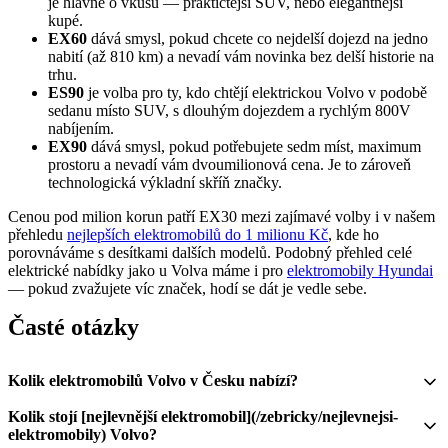
je hlavně o vkusu — praktičtější SUV, nebo elegantnější
kupé.
EX60
dává smysl, pokud chcete co nejdelší dojezd na jedno
nabití (až 810 km) a nevadí vám novinka bez delší historie na
trhu.
ES90
je volba pro ty, kdo chtějí elektrickou Volvo v podobě
sedanu místo SUV, s dlouhým dojezdem a rychlým 800V
nabíjením.
EX90
dává smysl, pokud potřebujete sedm míst, maximum
prostoru a nevadí vám dvoumilionová cena. Je to zároveň
technologická výkladní skříň značky.
Cenou pod milion korun patří EX30 mezi zajímavé volby i v našem
přehledu
nejlepších elektromobilů do 1 milionu Kč
, kde ho
porovnáváme s desítkami dalších modelů. Podobný přehled celé
elektrické nabídky jako u Volva máme i pro
elektromobily Hyundai
— pokud zvažujete víc značek, hodí se dát je vedle sebe.
Časté otázky
Kolik elektromobilů Volvo v Česku nabízí?
Kolik stojí [nejlevnější elektromobil](/zebricky/nejlevnejsi-
elektromobily) Volvo?