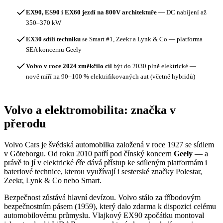
EX90, ES90 i EX60 jezdí na 800V architektuře
— DC nabíjení až
350–370 kW
EX30 sdílí techniku
se Smart #1, Zeekr a Lynk & Co — platforma
SEA koncernu Geely
Volvo v roce 2024 změkčilo cíl
být do 2030 plně elektrické —
nově míří na 90–100 % elektrifikovaných aut (včetně hybridů)
Volvo a elektromobilita: značka v
přerodu
Volvo Cars je švédská automobilka založená v roce 1927 se sídlem
v Göteborgu. Od roku 2010 patří pod čínský koncern
Geely
— a
právě to jí v elektrické éře dává přístup ke sdíleným platformám i
bateriové technice, kterou využívají i sesterské značky Polestar,
Zeekr, Lynk & Co nebo Smart.
Bezpečnost zůstává hlavní devízou. Volvo stálo za tříbodovým
bezpečnostním pásem (1959), který dalo zdarma k dispozici celému
automobilovému průmyslu. Vlajkový EX90 zpočátku montoval