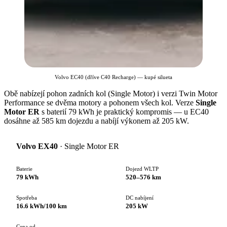
Volvo EC40 (dříve C40 Recharge) — kupé silueta
Obě nabízejí pohon zadních kol (Single Motor) i verzi Twin Motor
Performance se dvěma motory a pohonem všech kol. Verze
Single
Motor ER
s baterií 79 kWh je praktický kompromis — u EC40
dosáhne až 585 km dojezdu a nabíjí výkonem až 205 kW.
Volvo EX40
· Single Motor ER
Baterie
Dojezd WLTP
79 kWh
520–576 km
Spotřeba
DC nabíjení
16.6 kWh/100 km
205 kW
Cena od