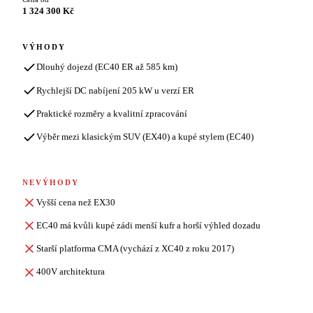
1 324 300 Kč
VÝHODY
Dlouhý dojezd (EC40 ER až 585 km)
Rychlejší DC nabíjení 205 kW u verzí ER
Praktické rozměry a kvalitní zpracování
Výběr mezi klasickým SUV (EX40) a kupé stylem (EC40)
NEVÝHODY
Vyšší cena než EX30
EC40 má kvůli kupé zádi menší kufr a horší výhled dozadu
Starší platforma CMA (vychází z XC40 z roku 2017)
400V architektura