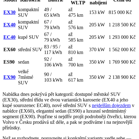
WLTP
nabíjení
kompaktní
49 /
až
EX30
153 kW
815 000 Kč
SUV
65 kWh
475 km
kompaktní
67 /
až
EX40
205 kW
1 218 500 Kč
SUV
79 kWh
576 km
67 /
až
EC40
kupé SUV
205 kW
1 293 000 Kč
79 kWh
585 km
83 / 95 /
až
EX60
střední SUV
370 kW
1 562 000 Kč
117 kWh
810 km
92 /
až
ES90
sedan
350 kW
1 769 900 Kč
106 kWh
700 km
velké
90 /
až
EX90
7místné
350 kW
2 138 900 Kč
103 kWh
617 km
SUV
Nabídka dnes pokrývá pět kategorií: dostupné městské SUV
(EX30), střední třídu ve dvou variantách karoserie (EX40 a jeho
kupé sourozenec EC40), nové střední SUV s
nejdelším dojezdem
v
nabídce (EX60), elegantní sedan (ES90) a luxusní sedmimístný
segment (EX90). Pojďme si nejdřív projít podrobněji čtveřici, kterou
Volvo v Česku prodává už déle, a pak se podíváme i na nejnovější
přírůstky.
Než se rozhodnete, porovnejte si konkrétní varianty vedle sebe —