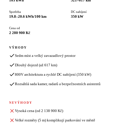
103 kWh
521–617 km
Spotřeba
DC nabíjení
19.8–20.6 kWh/100 km
350 kW
Cena od
2 280 900 Kč
VÝHODY
Sedm míst a velký zavazadlový prostor
Dlouhý dojezd (až 617 km)
800V architektura a rychlé DC nabíjení (350 kW)
Rozsáhlá sada kamer, radarů a bezpečnostních asistentů
NEVÝHODY
Vysoká cena (od 2 138 900 Kč)
Velké rozměry (5 m) komplikují parkování ve městě