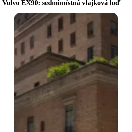
Volvo EX90: sedmimístná vlajková loď