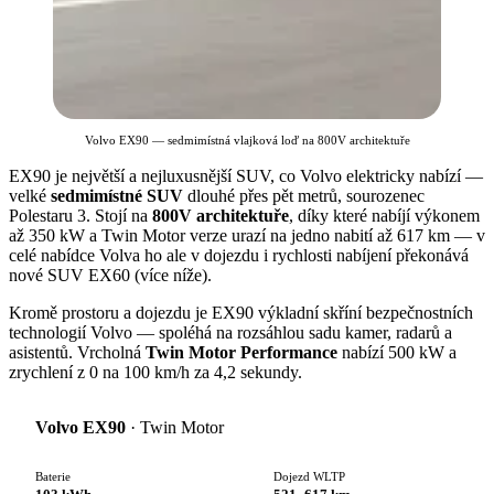
Volvo EX90 — sedmimístná vlajková loď na 800V architektuře
EX90 je největší a nejluxusnější SUV, co Volvo elektricky nabízí —
velké
sedmimístné SUV
dlouhé přes pět metrů, sourozenec
Polestaru 3. Stojí na
800V architektuře
, díky které nabíjí výkonem
až 350 kW a Twin Motor verze urazí na jedno nabití až 617 km — v
celé nabídce Volva ho ale v dojezdu i rychlosti nabíjení překonává
nové SUV EX60 (více níže).
Kromě prostoru a dojezdu je EX90 výkladní skříní bezpečnostních
technologií Volvo — spoléhá na rozsáhlou sadu kamer, radarů a
asistentů. Vrcholná
Twin Motor Performance
nabízí 500 kW a
zrychlení z 0 na 100 km/h za 4,2 sekundy.
Volvo EX90
· Twin Motor
Baterie
Dojezd WLTP