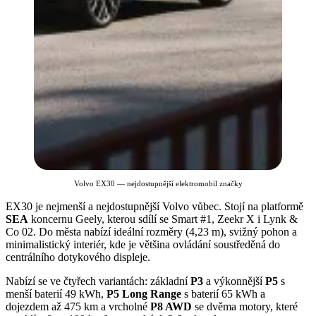
Volvo EX30 — nejdostupnější elektromobil značky
EX30 je nejmenší a nejdostupnější Volvo vůbec. Stojí na platformě
SEA
koncernu Geely, kterou sdílí se Smart #1, Zeekr X i Lynk &
Co 02. Do města nabízí ideální rozměry (4,23 m), svižný pohon a
minimalistický interiér, kde je většina ovládání soustředěná do
centrálního dotykového displeje.
Nabízí se ve čtyřech variantách: základní
P3
a výkonnější
P5
s
menší baterií 49 kWh,
P5 Long Range
s baterií 65 kWh a
dojezdem až 475 km a vrcholné
P8 AWD
se dvěma motory, které