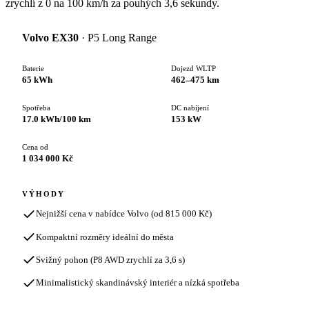
zrychlí z 0 na 100 km/h za pouhých 3,6 sekundy.
Volvo EX30
· P5 Long Range
Baterie
Dojezd WLTP
65 kWh
462–475 km
Spotřeba
DC nabíjení
17.0 kWh/100 km
153 kW
Cena od
1 034 000 Kč
VÝHODY
Nejnižší cena v nabídce Volvo (od 815 000 Kč)
Kompaktní rozměry ideální do města
Svižný pohon (P8 AWD zrychlí za 3,6 s)
Minimalistický skandinávský interiér a nízká spotřeba