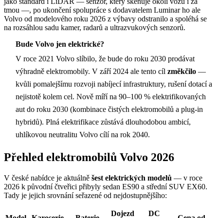
jako standard i LiDAR — senzor, který skenuje okolí vozu i za
tmou —, po ukončení spolupráce s dodavatelem Luminar ho ale
Volvo od modelového roku 2026 z výbavy odstranilo a spoléhá se
na rozsáhlou sadu kamer, radarů a ultrazvukových senzorů.
Bude Volvo jen elektrické?
V roce 2021 Volvo slíbilo, že bude do roku 2030 prodávat
výhradně elektromobily. V září 2024 ale tento cíl
změkčilo
—
kvůli pomalejšímu rozvoji nabíjecí infrastruktury, rušení dotací a
nejistotě kolem cel. Nově míří na 90–100 % elektrifikovaných
aut do roku 2030 (kombinace čistých elektromobilů a plug-in
hybridů). Plná elektrifikace zůstává dlouhodobou ambicí,
uhlíkovou neutralitu Volvo cílí na rok 2040.
Přehled elektromobilů Volvo 2026
V české nabídce je aktuálně
šest elektrických modelů
— v roce
2026 k původní čtveřici přibyly sedan ES90 a střední SUV EX60.
Tady je jejich srovnání seřazené od nejdostupnějšího:
Dojezd
DC
Model
Karoserie
Baterie
Cena od