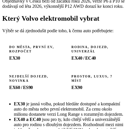
Objednávky v Česku běží od začátku roku 2026, verze P6 a P10 se
dodávají od léta 2026, výkonnější P12 AWD dorazí ke konci roku.
Který Volvo elektromobil vybrat
Výběr se dá zjednodušit podle toho, k čemu auto potřebujete:
DO MĚSTA, PRVNÍ EV,
RODINA, DOJEZD,
ROZPOČET
UNIVERZÁL
EX30
EX40 / EC40
NEJDELŠÍ DOJEZD,
PROSTOR, LUXUS, 7
NOVINKA
MÍST
EX60 / ES90
EX90
EX30
je jasná volba, pokud hledáte dostupné a kompaktní
auto do města nebo první elektromobil. Za cenu okolo
milionu dostanete verzi Long Range s rozumným dojezdem.
EX40 a EC40
jsou pro ty, kdo chtějí větší a univerzálnější
auto pro rodinu s dlouhým dojezdem. Rozhodnutí mezi nimi