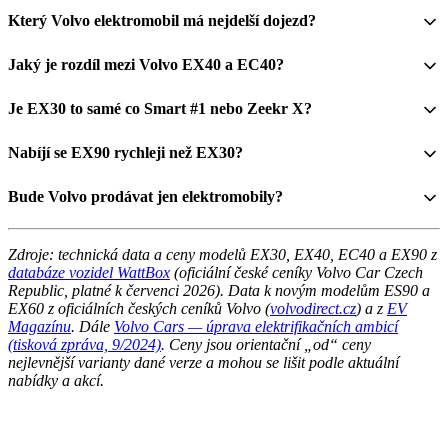
Který Volvo elektromobil má nejdelší dojezd?
Jaký je rozdíl mezi Volvo EX40 a EC40?
Je EX30 to samé co Smart #1 nebo Zeekr X?
Nabíjí se EX90 rychleji než EX30?
Bude Volvo prodávat jen elektromobily?
Zdroje: technická data a ceny modelů EX30, EX40, EC40 a EX90 z
databáze vozidel WattBox
(oficiální české ceníky Volvo Car Czech
Republic, platné k červenci 2026). Data k novým modelům ES90 a
EX60 z oficiálních českých ceníků Volvo (
volvodirect.cz
) a z
EV
Magazínu
. Dále
Volvo Cars — úprava elektrifikačních ambicí
(tisková zpráva, 9/2024)
. Ceny jsou orientační „od“ ceny
nejlevnější varianty dané verze a mohou se lišit podle aktuální
nabídky a akcí.