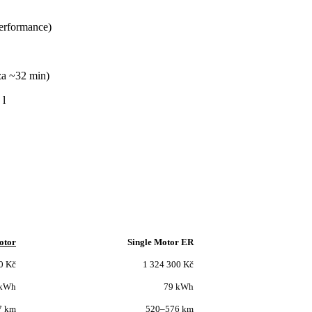
erformance)
za ~32 min)
 l
otor
Single Motor ER
0 Kč
1 324 300 Kč
 kWh
79 kWh
7 km
520–576 km