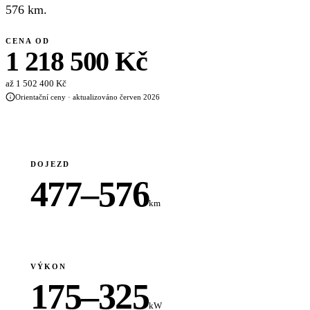
576 km.
CENA OD
1 218 500 Kč
až 1 502 400 Kč
Orientační ceny · aktualizováno červen 2026
DOJEZD
477–576
km
VÝKON
175–325
kW