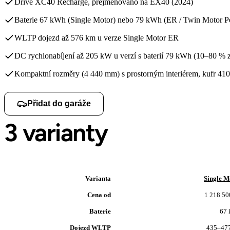
Dříve XC40 Recharge, přejmenováno na EX40 (2024)
Baterie 67 kWh (Single Motor) nebo 79 kWh (ER / Twin Motor P
WLTP dojezd až 576 km u verze Single Motor ER
DC rychlonabíjení až 205 kW u verzí s baterií 79 kWh (10–80 % 
Kompaktní rozměry (4 440 mm) s prostorným interiérem, kufr 410
Přidat do garáže
3 varianty
Varianta
Single M
Cena od
1 218 50
Baterie
67
Dojezd WLTP
435–47