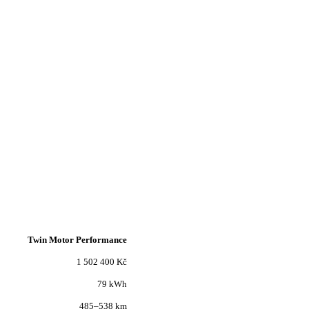
Twin Motor Performance
1 502 400 Kč
79 kWh
485–538 km