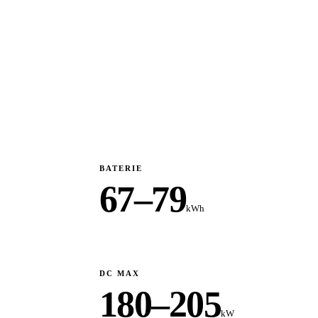
BATERIE
67–79
kWh
DC MAX
180–205
kW