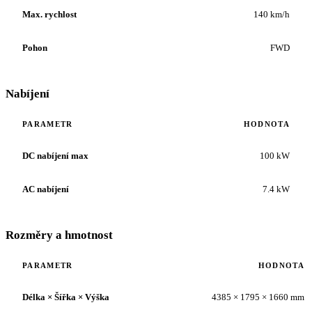
Max. rychlost
140 km/h
Pohon
FWD
Nabíjení
PARAMETR
HODNOTA
DC nabíjení max
100 kW
AC nabíjení
7.4 kW
Rozměry a hmotnost
PARAMETR
HODNOTA
Délka × Šířka × Výška
4385 × 1795 × 1660 mm