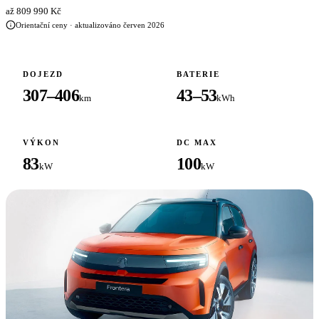
až 809 990 Kč
Orientační ceny · aktualizováno červen 2026
DOJEZD
BATERIE
307–406
43–53
km
kWh
VÝKON
DC MAX
83
100
kW
kW