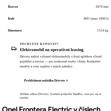
Rozvor
2670 mm
Kufr
460 l (max 1600 l)
Hmotnost
1514 kg
NECHCETE KUPOVAT?
Elektromobil na operativní leasing
Driveto nabízí vybrané elektromobily s fixní splátkou včetně
pojištění a servisu — pro soukromé osoby i firmy. Konkrétní
modely a ceny najdete v jejich nabídce.
Prohlédnout nabídku Driveto
Affiliate odkaz (Driveto). Využitím podpoříte WattBox, cena pro vás se
nemění.
Opel Frontera Electric v číslech