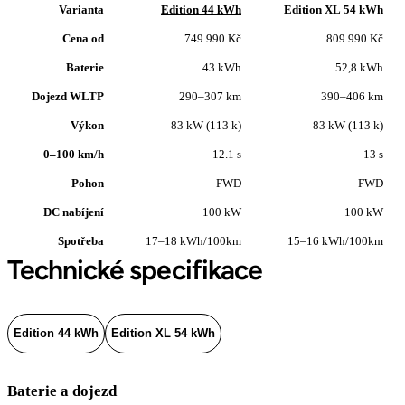
Varianta
Edition 44 kWh
Edition XL 54 kWh
Cena od
749 990 Kč
809 990 Kč
Baterie
43 kWh
52,8 kWh
Dojezd WLTP
290–307 km
390–406 km
Výkon
83 kW (113 k)
83 kW (113 k)
0–100 km/h
12.1 s
13 s
Pohon
FWD
FWD
DC nabíjení
100 kW
100 kW
Spotřeba
17–18 kWh/100km
15–16 kWh/100km
Technické specifikace
Edition 44 kWh
Edition XL 54 kWh
Baterie a dojezd