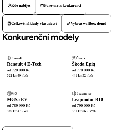
Kde nabíjet
Porovnat s konkurencí
Celkové náklady vlastnictví
Vybrat wallbox domů
Konkurenční modely
Renault
Škoda
Renault 4 E-Tech
Škoda Epiq
od 729 000 Kč
od 779 000 Kč
322 km
40 kWh
441 km
52 kWh
MG
Leapmotor
MGS5 EV
Leapmotor B10
od 789 990 Kč
od 790 000 Kč
340 km
47 kWh
361 km
56.2 kWh