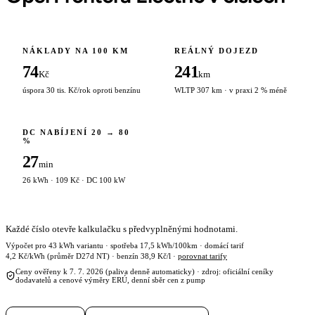
NÁKLADY NA 100 KM
REÁLNÝ DOJEZD
74
241
Kč
km
úspora 30 tis. Kč/rok oproti benzínu
WLTP 307 km · v praxi 2 % méně
DC NABÍJENÍ 20 → 80
%
27
min
26 kWh · 109 Kč · DC 100 kW
Každé číslo otevře kalkulačku s předvyplněnými hodnotami.
Výpočet pro 43 kWh variantu · spotřeba 17,5 kWh/100km · domácí tarif
4,2 Kč/kWh (průměr D27d NT) · benzín 38,9 Kč/l ·
porovnat tarify
Ceny ověřeny k 7. 7. 2026 (paliva denně automaticky) · zdroj: oficiální ceníky
dodavatelů a cenové výměry ERÚ, denní sběr cen z pump