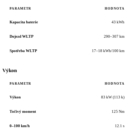
PARAMETR
HODNOTA
Kapacita baterie
43 kWh
Dojezd WLTP
290–307 km
Spotřeba WLTP
17–18 kWh/100 km
Výkon
PARAMETR
HODNOTA
Výkon
83 kW (113 k)
Točivý moment
125 Nm
0–100 km/h
12.1 s