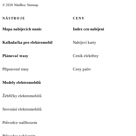
© 2026 WattBox
·
Sitemap
NÁSTROJE
CENY
Mapa nabíjecích stanic
Index cen nabíjení
Kalkulačka pro elektromobil
Nabíjecí karty
Plánovač trasy
Ceník elektřiny
Připravené trasy
Ceny paliv
Modely elektromobilů
Žebříčky elektromobilů
Srovnání elektromobilů
Průvodce wallboxem
Průvodce nabíjením