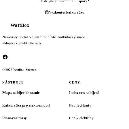
Ještě jste si nespočítali úspory?
Vyzkoušet kalkulačku
WattBox
Nezávislý portál o elektromobilitě. Kalkulačky, mapa
nabíječek, praktické rady.
© 2026 WattBox
·
Sitemap
NÁSTROJE
CENY
Mapa nabíjecích stanic
Index cen nabíjení
Kalkulačka pro elektromobil
Nabíjecí karty
Plánovač trasy
Ceník elektřiny