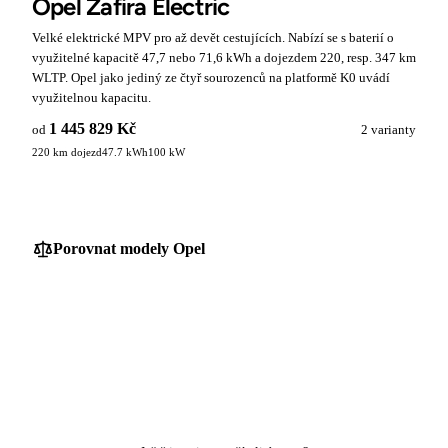
Opel Zafira Electric
Velké elektrické MPV pro až devět cestujících. Nabízí se s baterií o
využitelné kapacitě 47,7 nebo 71,6 kWh a dojezdem 220, resp. 347 km
WLTP. Opel jako jediný ze čtyř sourozenců na platformě K0 uvádí
využitelnou kapacitu.
1 445 829 Kč
od
2 varianty
220 km dojezd
47.7 kWh
100 kW
Porovnat modely Opel