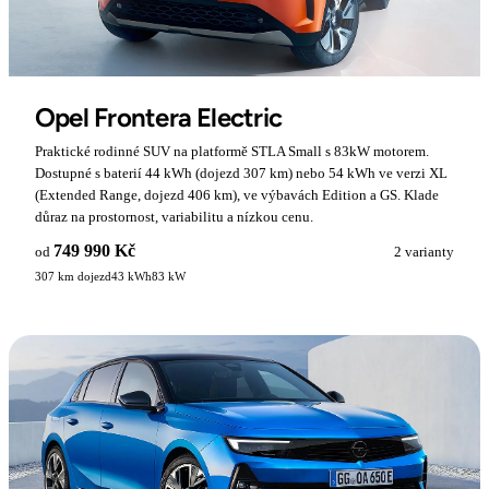
Opel Frontera Electric
Praktické rodinné SUV na platformě STLA Small s 83kW motorem.
Dostupné s baterií 44 kWh (dojezd 307 km) nebo 54 kWh ve verzi XL
(Extended Range, dojezd 406 km), ve výbavách Edition a GS. Klade
důraz na prostornost, variabilitu a nízkou cenu.
749 990 Kč
od
2 varianty
307 km dojezd
43 kWh
83 kW