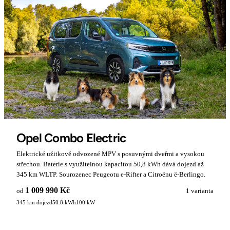
Opel Combo Electric
Elektrické užitkově odvozené MPV s posuvnými dveřmi a vysokou
střechou. Baterie s využitelnou kapacitou 50,8 kWh dává dojezd až
345 km WLTP. Sourozenec Peugeotu e-Rifter a Citroënu ë-Berlingo.
1 009 990 Kč
od
1 varianta
345 km dojezd
50.8 kWh
100 kW