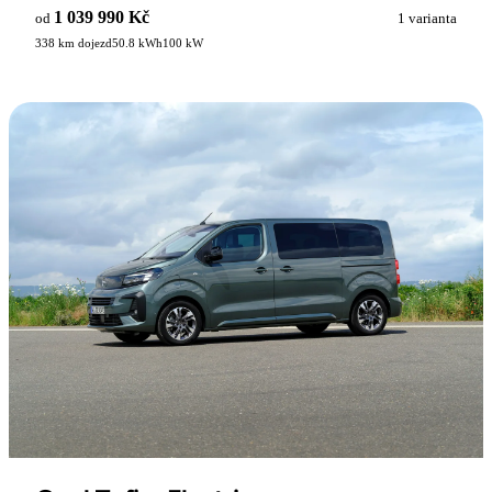
1 039 990 Kč
od
1 varianta
338 km dojezd
50.8 kWh
100 kW