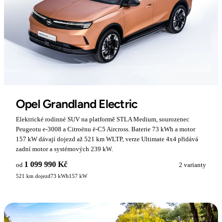
Opel Grandland Electric
Elektrické rodinné SUV na platformě STLA Medium, sourozenec
Peugeotu e-3008 a Citroënu ë-C5 Aircross. Baterie 73 kWh a motor
157 kW dávají dojezd až 521 km WLTP, verze Ultimate 4x4 přidává
zadní motor a systémových 239 kW.
1 099 990 Kč
od
2 varianty
521 km dojezd
73 kWh
157 kW