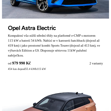
Opel Astra Electric
Kompaktní vůz nižší střední třídy na platformě e-CMP s motorem
115 kW a baterií 54 kWh. Nabízí se v karoserii hatchback (dojezd až
419 km) i jako prostorné kombi Sports Tourer (dojezd až 413 km), ve
výbavách Edition a GS. Disponuje sériovou 11kW palubní
nabíječkou.
979 990 Kč
od
2 varianty
454 km dojezd
55.4 kWh
115 kW