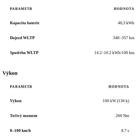
PARAMETR
HODNOTA
Kapacita baterie
46,3 kWh
Dojezd WLTP
340–357 km
Spotřeba WLTP
14.2–16.2 kWh/100 km
Výkon
PARAMETR
HODNOTA
Výkon
100 kW (136 k)
Točivý moment
260 Nm
0–100 km/h
8.7 s