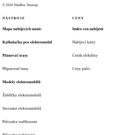
© 2026 WattBox
·
Sitemap
NÁSTROJE
CENY
Mapa nabíjecích stanic
Index cen nabíjení
Kalkulačka pro elektromobil
Nabíjecí karty
Plánovač trasy
Ceník elektřiny
Připravené trasy
Ceny paliv
Modely elektromobilů
Žebříčky elektromobilů
Srovnání elektromobilů
Průvodce wallboxem
Průvodce nabíjením