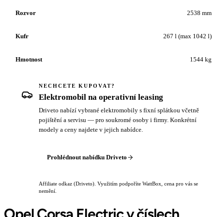
Rozvor
2538 mm
Kufr
267 l (max 1042 l)
Hmotnost
1544 kg
NECHCETE KUPOVAT?
Elektromobil na operativní leasing
Driveto nabízí vybrané elektromobily s fixní splátkou včetně
pojištění a servisu — pro soukromé osoby i firmy. Konkrétní
modely a ceny najdete v jejich nabídce.
Prohlédnout nabídku Driveto
Affiliate odkaz (Driveto). Využitím podpoříte WattBox, cena pro vás se
nemění.
Opel Corsa Electric v číslech