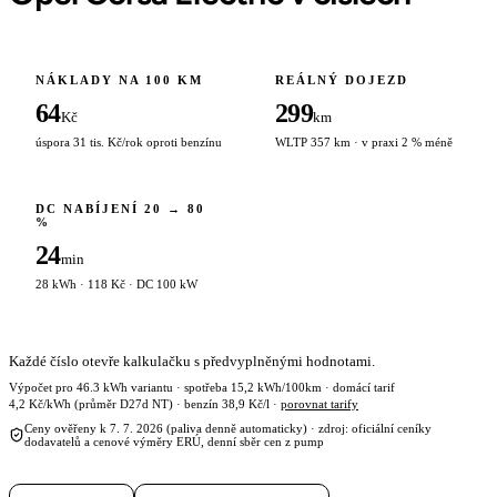
NÁKLADY NA 100 KM
REÁLNÝ DOJEZD
64
299
Kč
km
úspora 31 tis. Kč/rok oproti benzínu
WLTP 357 km · v praxi 2 % méně
DC NABÍJENÍ 20 → 80
%
24
min
28 kWh · 118 Kč · DC 100 kW
Každé číslo otevře kalkulačku s předvyplněnými hodnotami.
Výpočet pro 46.3 kWh variantu · spotřeba 15,2 kWh/100km · domácí tarif
4,2 Kč/kWh (průměr D27d NT) · benzín 38,9 Kč/l ·
porovnat tarify
Ceny ověřeny k 7. 7. 2026 (paliva denně automaticky) · zdroj: oficiální ceníky
dodavatelů a cenové výměry ERÚ, denní sběr cen z pump