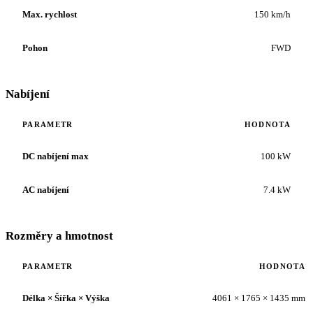
Max. rychlost
150 km/h
Pohon
FWD
Nabíjení
PARAMETR
HODNOTA
DC nabíjení max
100 kW
AC nabíjení
7.4 kW
Rozměry a hmotnost
PARAMETR
HODNOTA
Délka × Šířka × Výška
4061 × 1765 × 1435 mm