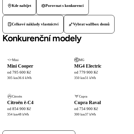
Kde nabíjet
Porovnat s konkurencí
Celkové náklady vlastnictví
Vybrat wallbox domů
Konkurenční modely
Mini
MG
Mini Cooper
MG4 Electric
od 795 600 Kč
od 779 900 Kč
305 km
36.6 kWh
350 km
51 kWh
Citroën
Cupra
Citroën ë-C4
Cupra Raval
od 854 900 Kč
od 754 900 Kč
354 km
48 kWh
300 km
37 kWh