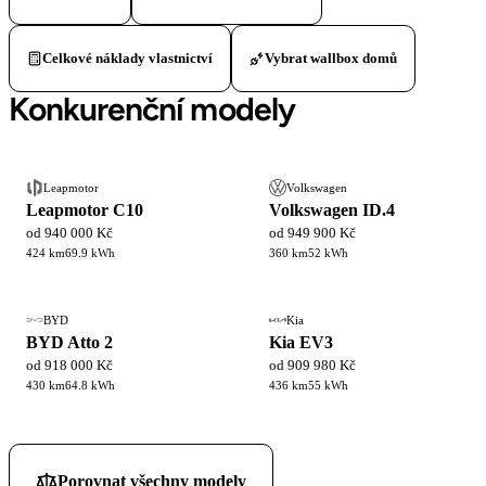
Celkové náklady vlastnictví
Vybrat wallbox domů
Konkurenční modely
Leapmotor
Volkswagen
Leapmotor C10
Volkswagen ID.4
od 940 000 Kč
od 949 900 Kč
424 km
69.9 kWh
360 km
52 kWh
BYD
Kia
BYD Atto 2
Kia EV3
od 918 000 Kč
od 909 980 Kč
430 km
64.8 kWh
436 km
55 kWh
Porovnat všechny modely