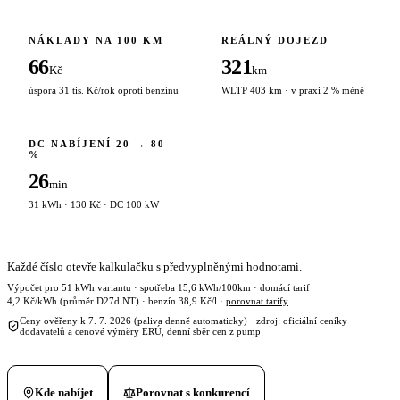
NÁKLADY NA 100 KM
REÁLNÝ DOJEZD
66
321
Kč
km
úspora 31 tis. Kč/rok oproti benzínu
WLTP 403 km · v praxi 2 % méně
DC NABÍJENÍ 20 → 80
%
26
min
31 kWh · 130 Kč · DC 100 kW
Každé číslo otevře kalkulačku s předvyplněnými hodnotami.
Výpočet pro 51 kWh variantu · spotřeba 15,6 kWh/100km · domácí tarif
4,2 Kč/kWh (průměr D27d NT) · benzín 38,9 Kč/l ·
porovnat tarify
Ceny ověřeny k 7. 7. 2026 (paliva denně automaticky) · zdroj: oficiální ceníky
dodavatelů a cenové výměry ERÚ, denní sběr cen z pump
Kde nabíjet
Porovnat s konkurencí