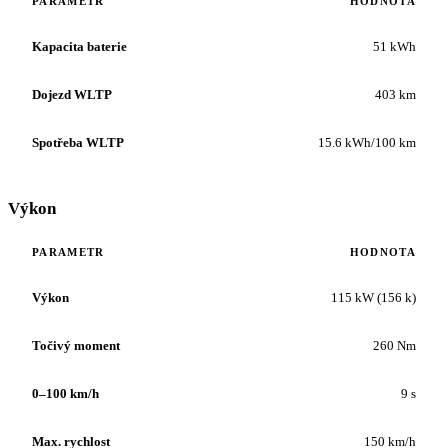
PARAMETR
HODNOTA
Kapacita baterie
51 kWh
Dojezd WLTP
403 km
Spotřeba WLTP
15.6 kWh/100 km
Výkon
PARAMETR
HODNOTA
Výkon
115 kW (156 k)
Točivý moment
260 Nm
0–100 km/h
9 s
Max. rychlost
150 km/h