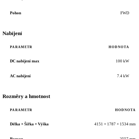
Pohon
FWD
Nabíjení
PARAMETR
HODNOTA
DC nabíjení max
100 kW
AC nabíjení
7.4 kW
Rozměry a hmotnost
PARAMETR
HODNOTA
Délka × Šířka × Výška
4151 × 1787 × 1534 mm
Rozvor
2557 mm