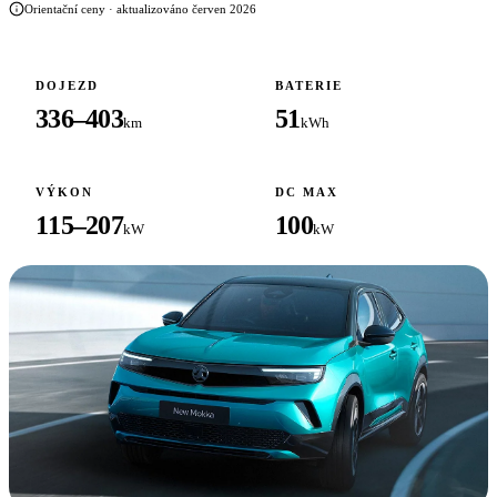
Orientační ceny · aktualizováno červen 2026
DOJEZD
BATERIE
336–403
51
km
kWh
VÝKON
DC MAX
115–207
100
kW
kW