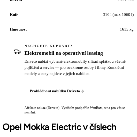
Kufr
310 l (max 1060 l)
Hmotnost
1615 kg
NECHCETE KUPOVAT?
Elektromobil na operativní leasing
Driveto nabízí vybrané elektromobily s fixní splátkou včetně
pojištění a servisu — pro soukromé osoby i firmy. Konkrétní
modely a ceny najdete v jejich nabídce.
Prohlédnout nabídku Driveto
Affiliate odkaz (Driveto). Využitím podpoříte WattBox, cena pro vás se
nemění.
Opel Mokka Electric v číslech