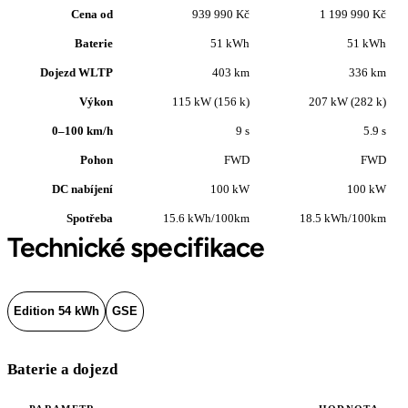
Cena od
939 990 Kč
1 199 990 Kč
Baterie
51 kWh
51 kWh
Dojezd WLTP
403 km
336 km
Výkon
115 kW (156 k)
207 kW (282 k)
0–100 km/h
9 s
5.9 s
Pohon
FWD
FWD
DC nabíjení
100 kW
100 kW
Spotřeba
15.6 kWh/100km
18.5 kWh/100km
Technické specifikace
Edition 54 kWh
GSE
Baterie a dojezd