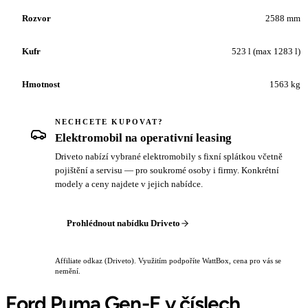
Rozvor
2588 mm
Kufr
523 l (max 1283 l)
Hmotnost
1563 kg
NECHCETE KUPOVAT?
Elektromobil na operativní leasing
Driveto nabízí vybrané elektromobily s fixní splátkou včetně
pojištění a servisu — pro soukromé osoby i firmy. Konkrétní
modely a ceny najdete v jejich nabídce.
Prohlédnout nabídku Driveto
Affiliate odkaz (Driveto). Využitím podpoříte WattBox, cena pro vás se
nemění.
Ford Puma Gen-E v číslech