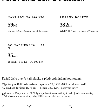
NÁKLADY NA 100 KM
REÁLNÝ DOJEZD
59
332
Kč
km
úspora 32 tis. Kč/rok oproti benzínu
WLTP 417 km · v praxi 2 % méně
DC NABÍJENÍ 20 → 80
%
35
min
28 kWh · 119 Kč · DC 100 kW
Každé číslo otevře kalkulačku s předvyplněnými hodnotami.
Výpočet pro 46.8 kWh variantu · spotřeba 13,8 kWh/100km · domácí tarif
4,2 Kč/kWh (průměr D27d NT) · benzín 38,9 Kč/l ·
porovnat tarify
Ceny ověřeny k 7. 7. 2026 (paliva denně automaticky) · zdroj: oficiální ceníky
dodavatelů a cenové výměry ERÚ, denní sběr cen z pump