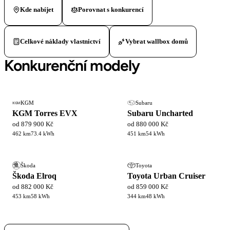
Kde nabíjet
Porovnat s konkurencí
Celkové náklady vlastnictví
Vybrat wallbox domů
Konkurenční modely
KGM
Subaru
KGM
KGM Torres EVX
Subaru Uncharted
od 879 900 Kč
od 880 000 Kč
462 km
73.4 kWh
451 km
54 kWh
Škoda
Toyota
Škoda Elroq
Toyota Urban Cruiser
od 882 000 Kč
od 859 000 Kč
453 km
58 kWh
344 km
48 kWh