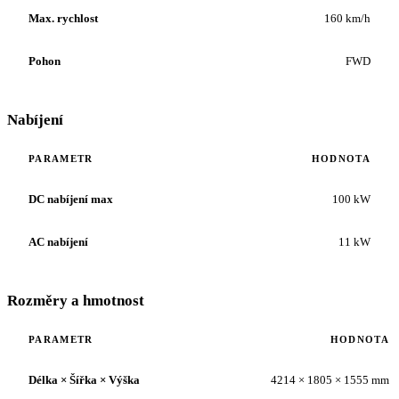
Max. rychlost
160 km/h
Pohon
FWD
Nabíjení
PARAMETR
HODNOTA
DC nabíjení max
100 kW
AC nabíjení
11 kW
Rozměry a hmotnost
PARAMETR
HODNOTA
Délka × Šířka × Výška
4214 × 1805 × 1555 mm