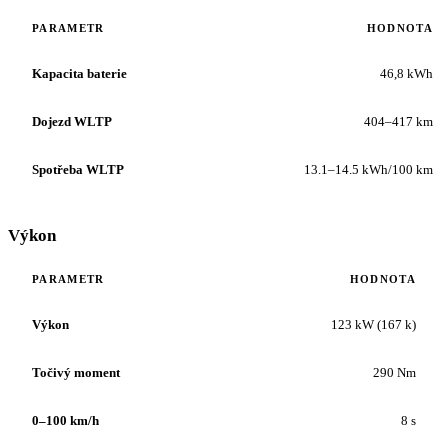
PARAMETR
HODNOTA
Kapacita baterie
46,8 kWh
Dojezd WLTP
404–417 km
Spotřeba WLTP
13.1–14.5 kWh/100 km
Výkon
PARAMETR
HODNOTA
Výkon
123 kW (167 k)
Točivý moment
290 Nm
0–100 km/h
8 s