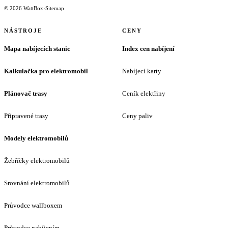
© 2026 WattBox
·
Sitemap
NÁSTROJE
CENY
Mapa nabíjecích stanic
Index cen nabíjení
Kalkulačka pro elektromobil
Nabíjecí karty
Plánovač trasy
Ceník elektřiny
Připravené trasy
Ceny paliv
Modely elektromobilů
Žebříčky elektromobilů
Srovnání elektromobilů
Průvodce wallboxem
Průvodce nabíjením