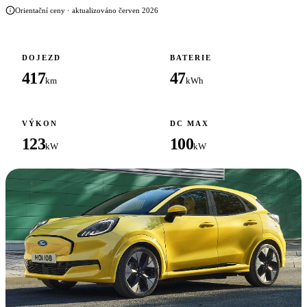
Orientační ceny · aktualizováno červen 2026
DOJEZD
BATERIE
417
47
km
kWh
VÝKON
DC MAX
123
100
kW
kW