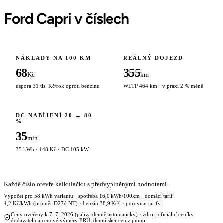
Ford Capri v číslech
NÁKLADY NA 100 KM
REÁLNÝ DOJEZD
68
355
Kč
km
úspora 31 tis. Kč/rok oproti benzínu
WLTP 464 km · v praxi 2 % méně
DC NABÍJENÍ 20 → 80
%
35
min
35 kWh · 148 Kč · DC 105 kW
Každé číslo otevře kalkulačku s předvyplněnými hodnotami.
Výpočet pro 58 kWh variantu · spotřeba 16,0 kWh/100km · domácí tarif
4,2 Kč/kWh (průměr D27d NT) · benzín 38,9 Kč/l ·
porovnat tarify
Ceny ověřeny k 7. 7. 2026 (paliva denně automaticky) · zdroj: oficiální ceníky
dodavatelů a cenové výměry ERÚ, denní sběr cen z pump