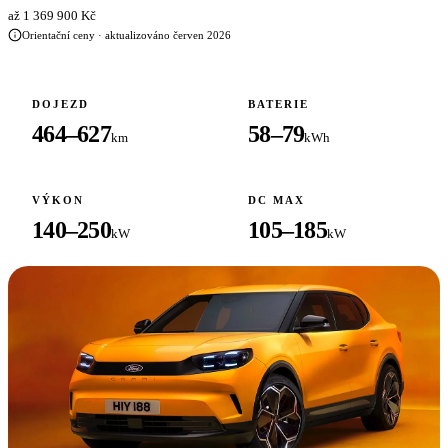
až 1 369 900 Kč
Orientační ceny · aktualizováno červen 2026
DOJEZD
BATERIE
464–627
58–79
km
kWh
VÝKON
DC MAX
140–250
105–185
kW
kW