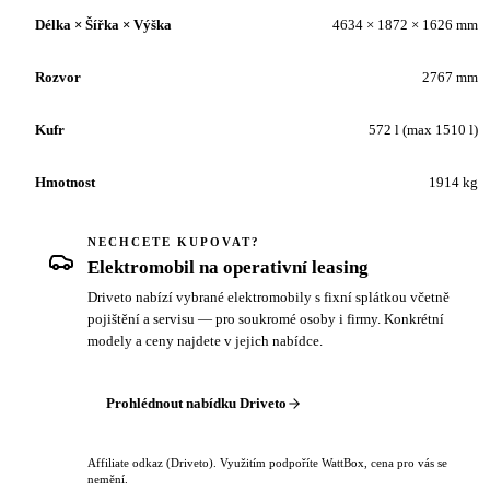
Délka × Šířka × Výška
4634 × 1872 × 1626 mm
Rozvor
2767 mm
Kufr
572 l (max 1510 l)
Hmotnost
1914 kg
NECHCETE KUPOVAT?
Elektromobil na operativní leasing
Driveto nabízí vybrané elektromobily s fixní splátkou včetně
pojištění a servisu — pro soukromé osoby i firmy. Konkrétní
modely a ceny najdete v jejich nabídce.
Prohlédnout nabídku Driveto
Affiliate odkaz (Driveto). Využitím podpoříte WattBox, cena pro vás se
nemění.