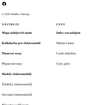
© 2026 WattBox
·
Sitemap
NÁSTROJE
CENY
Mapa nabíjecích stanic
Index cen nabíjení
Kalkulačka pro elektromobil
Nabíjecí karty
Plánovač trasy
Ceník elektřiny
Připravené trasy
Ceny paliv
Modely elektromobilů
Žebříčky elektromobilů
Srovnání elektromobilů
Průvodce wallboxem