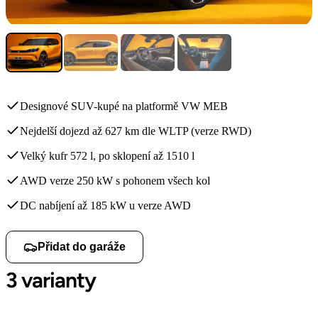
Designové SUV-kupé na platformě VW MEB
Nejdelší dojezd až 627 km dle WLTP (verze RWD)
Velký kufr 572 l, po sklopení až 1510 l
AWD verze 250 kW s pohonem všech kol
DC nabíjení až 185 kW u verze AWD
Přidat do garáže
3 varianty