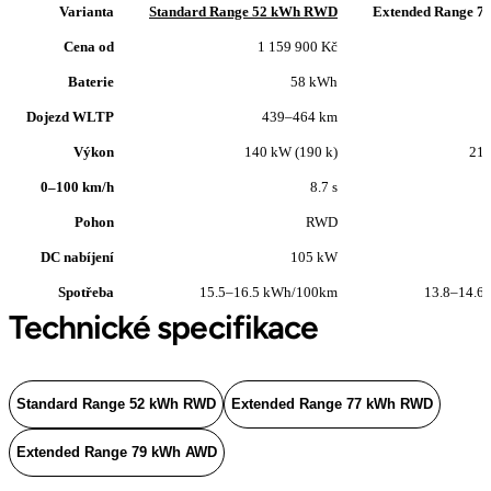
Varianta
Standard Range 52 kWh RWD
Extended Range 
Cena od
1 159 900 Kč
1
Baterie
58 kWh
Dojezd WLTP
439–464 km
Výkon
140 kW (190 k)
210
0–100 km/h
8.7 s
Pohon
RWD
DC nabíjení
105 kW
Spotřeba
15.5–16.5 kWh/100km
13.8–14.6
Technické specifikace
Standard Range 52 kWh RWD
Extended Range 77 kWh RWD
Extended Range 79 kWh AWD