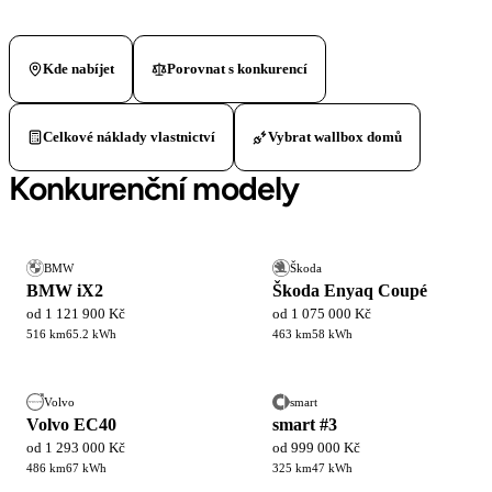
Kde nabíjet
Porovnat s konkurencí
Celkové náklady vlastnictví
Vybrat wallbox domů
Konkurenční modely
BMW
Škoda
BMW iX2
Škoda Enyaq Coupé
od 1 121 900 Kč
od 1 075 000 Kč
516 km
65.2 kWh
463 km
58 kWh
Volvo
smart
Volvo EC40
smart #3
od 1 293 000 Kč
od 999 000 Kč
486 km
67 kWh
325 km
47 kWh