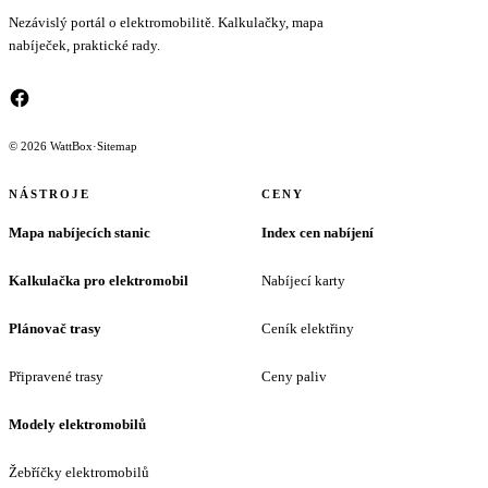
Nezávislý portál o elektromobilitě. Kalkulačky, mapa
nabíječek, praktické rady.
© 2026 WattBox
·
Sitemap
NÁSTROJE
CENY
Mapa nabíjecích stanic
Index cen nabíjení
Kalkulačka pro elektromobil
Nabíjecí karty
Plánovač trasy
Ceník elektřiny
Připravené trasy
Ceny paliv
Modely elektromobilů
Žebříčky elektromobilů