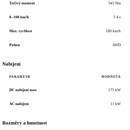
Točivý moment
545 Nm
0–100 km/h
5.4 s
Max. rychlost
180 km/h
Pohon
AWD
Nabíjení
PARAMETR
HODNOTA
DC nabíjení max
175 kW
AC nabíjení
11 kW
Rozměry a hmotnost