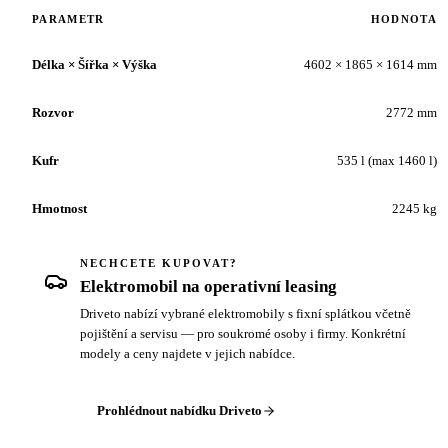
PARAMETR
HODNOTA
Délka × Šířka × Výška
4602 × 1865 × 1614 mm
Rozvor
2772 mm
Kufr
535 l (max 1460 l)
Hmotnost
2245 kg
NECHCETE KUPOVAT?
Elektromobil na operativní leasing
Driveto nabízí vybrané elektromobily s fixní splátkou včetně
pojištění a servisu — pro soukromé osoby i firmy. Konkrétní
modely a ceny najdete v jejich nabídce.
Prohlédnout nabídku Driveto