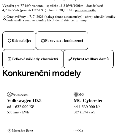
Výpočet pro 77 kWh variantu · spotřeba 16,3 kWh/100km · domácí tarif
4,2 Kč/kWh (průměr D27d NT) · benzín 38,9 Kč/l ·
porovnat tarify
Ceny ověřeny k 7. 7. 2026 (paliva denně automaticky) · zdroj: oficiální ceníky
dodavatelů a cenové výměry ERÚ, denní sběr cen z pump
Kde nabíjet
Porovnat s konkurencí
Celkové náklady vlastnictví
Vybrat wallbox domů
Konkurenční modely
Volkswagen
MG
Volkswagen ID.5
MG Cyberster
od 1 632 000 Kč
od 1 639 000 Kč
533 km
77 kWh
507 km
74 kWh
Mercedes-Benz
Kia