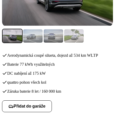
Aerodynamická coupé silueta, dojezd až 534 km WLTP
Baterie 77 kWh využitelných
DC nabíjení až 175 kW
quattro pohon všech kol
Záruka baterie 8 let / 160 000 km
Přidat do garáže