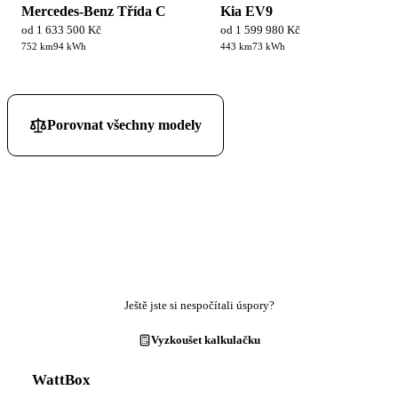
Mercedes-Benz Třída C
Kia EV9
od 1 633 500 Kč
od 1 599 980 Kč
752 km
94 kWh
443 km
73 kWh
Porovnat všechny modely
Ještě jste si nespočítali úspory?
Vyzkoušet kalkulačku
WattBox