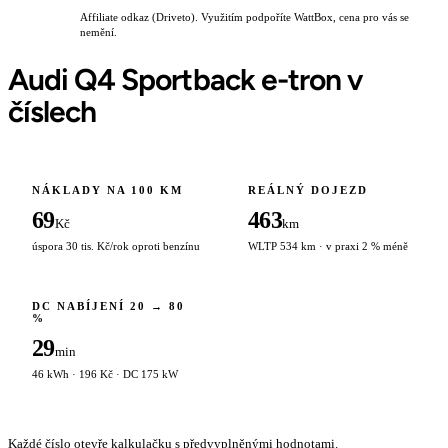
Affiliate odkaz (Driveto). Využitím podpoříte WattBox, cena pro vás se
nemění.
Audi Q4 Sportback e-tron v
číslech
NÁKLADY NA 100 KM
REÁLNÝ DOJEZD
69
463
Kč
km
úspora 30 tis. Kč/rok oproti benzínu
WLTP 534 km · v praxi 2 % méně
DC NABÍJENÍ 20 → 80
%
29
min
46 kWh · 196 Kč · DC 175 kW
Každé číslo otevře kalkulačku s předvyplněnými hodnotami.