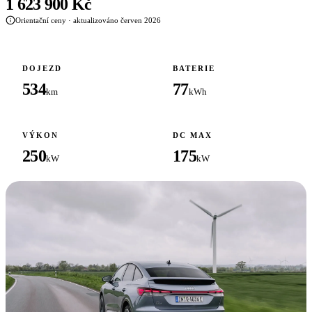
1 623 900 Kč
Orientační ceny · aktualizováno červen 2026
DOJEZD
BATERIE
534
77
km
kWh
VÝKON
DC MAX
250
175
kW
kW