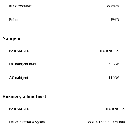
Max. rychlost
135 km/h
Pohon
FWD
Nabíjení
PARAMETR
HODNOTA
DC nabíjení max
50 kW
AC nabíjení
11 kW
Rozměry a hmotnost
PARAMETR
HODNOTA
Délka × Šířka × Výška
3631 × 1683 × 1529 mm