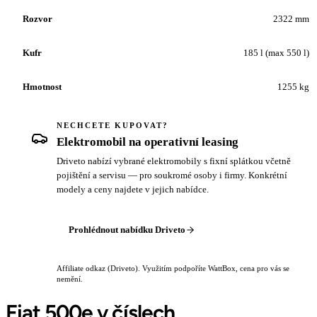
Rozvor
2322 mm
Kufr
185 l (max 550 l)
Hmotnost
1255 kg
NECHCETE KUPOVAT?
Elektromobil na operativní leasing
Driveto nabízí vybrané elektromobily s fixní splátkou včetně
pojištění a servisu — pro soukromé osoby i firmy. Konkrétní
modely a ceny najdete v jejich nabídce.
Prohlédnout nabídku Driveto
Affiliate odkaz (Driveto). Využitím podpoříte WattBox, cena pro vás se
nemění.
Fiat 500e v číslech