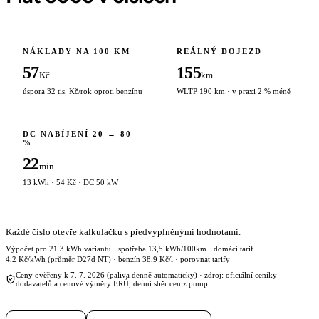
NÁKLADY NA 100 KM
REÁLNÝ DOJEZD
57
155
Kč
km
úspora 32 tis. Kč/rok oproti benzínu
WLTP 190 km · v praxi 2 % méně
DC NABÍJENÍ 20 → 80
%
22
min
13 kWh · 54 Kč · DC 50 kW
Každé číslo otevře kalkulačku s předvyplněnými hodnotami.
Výpočet pro 21.3 kWh variantu · spotřeba 13,5 kWh/100km · domácí tarif
4,2 Kč/kWh (průměr D27d NT) · benzín 38,9 Kč/l ·
porovnat tarify
Ceny ověřeny k 7. 7. 2026 (paliva denně automaticky) · zdroj: oficiální ceníky
dodavatelů a cenové výměry ERÚ, denní sběr cen z pump