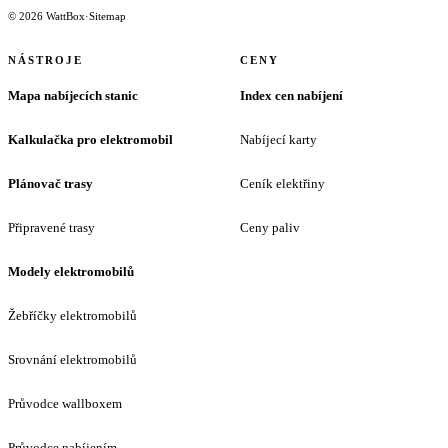
© 2026 WattBox
·
Sitemap
NÁSTROJE
CENY
Mapa nabíjecích stanic
Index cen nabíjení
Kalkulačka pro elektromobil
Nabíjecí karty
Plánovač trasy
Ceník elektřiny
Připravené trasy
Ceny paliv
Modely elektromobilů
Žebříčky elektromobilů
Srovnání elektromobilů
Průvodce wallboxem
Průvodce nabíjením