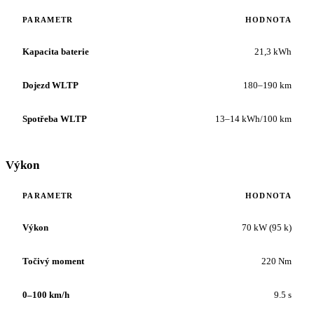
PARAMETR
HODNOTA
Kapacita baterie
21,3 kWh
Dojezd WLTP
180–190 km
Spotřeba WLTP
13–14 kWh/100 km
Výkon
PARAMETR
HODNOTA
Výkon
70 kW (95 k)
Točivý moment
220 Nm
0–100 km/h
9.5 s