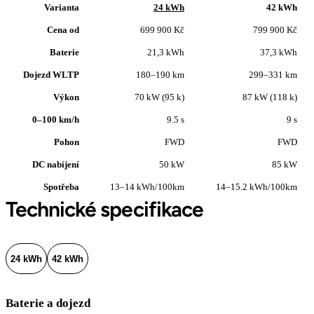
Varianta
24 kWh
42 kWh
Cena od
699 900 Kč
799 900 Kč
Baterie
21,3 kWh
37,3 kWh
Dojezd WLTP
180–190 km
299–331 km
Výkon
70 kW (95 k)
87 kW (118 k)
0–100 km/h
9.5 s
9 s
Pohon
FWD
FWD
DC nabíjení
50 kW
85 kW
Spotřeba
13–14 kWh/100km
14–15.2 kWh/100km
Technické specifikace
24 kWh
42 kWh
Baterie a dojezd