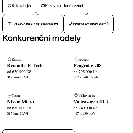
Kde nabíjet
Porovnat s konkurencí
Celkové náklady vlastnictví
Vybrat wallbox domů
Konkurenční modely
Renault
Peugeot
Renault 5 E-Tech
Peugeot e-208
od 679 000 Kč
od 725 000 Kč
312 km
40 kWh
362 km
46.3 kWh
Nissan
Volkswagen
Nissan Micra
Volkswagen ID.3
od 659 000 Kč
od 749 000 Kč
317 km
40 kWh
417 km
50 kWh