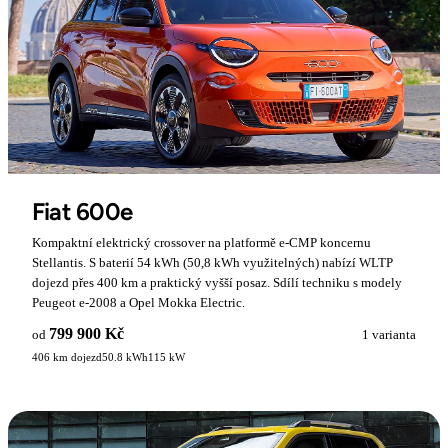
Fiat 600e
Kompaktní elektrický crossover na platformě e-CMP koncernu
Stellantis. S baterií 54 kWh (50,8 kWh využitelných) nabízí WLTP
dojezd přes 400 km a praktický vyšší posaz. Sdílí techniku s modely
Peugeot e-2008 a Opel Mokka Electric.
799 900 Kč
od
1 varianta
406 km dojezd
50.8 kWh
115 kW