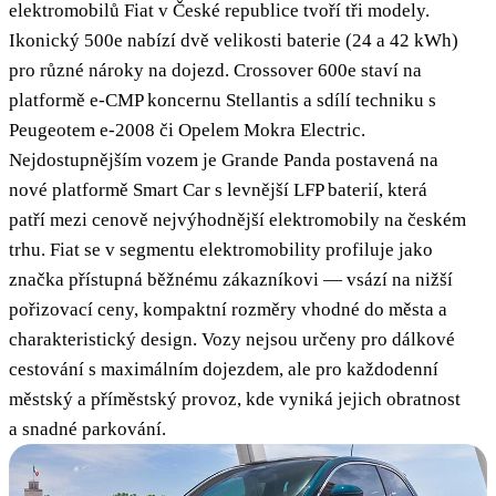
elektromobilů Fiat v České republice tvoří tři modely.
Ikonický 500e nabízí dvě velikosti baterie (24 a 42 kWh)
pro různé nároky na dojezd. Crossover 600e staví na
platformě e-CMP koncernu Stellantis a sdílí techniku s
Peugeotem e-2008 či Opelem Mokra Electric.
Nejdostupnějším vozem je Grande Panda postavená na
nové platformě Smart Car s levnější LFP baterií, která
patří mezi cenově nejvýhodnější elektromobily na českém
trhu. Fiat se v segmentu elektromobility profiluje jako
značka přístupná běžnému zákazníkovi — vsází na nižší
pořizovací ceny, kompaktní rozměry vhodné do města a
charakteristický design. Vozy nejsou určeny pro dálkové
cestování s maximálním dojezdem, ale pro každodenní
městský a příměstský provoz, kde vyniká jejich obratnost
a snadné parkování.