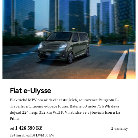
Fiat e-Ulysse
Elektrické MPV pro až devět cestujících, sourozenec Peugeotu E-
Traveller a Citroënu ë-SpaceTourer. Baterie 50 nebo 75 kWh dává
dojezd 224, resp. 352 km WLTP. V nabídce ve výbavách Icon a La
Prima.
1 426 590 Kč
od
2 varianty
224 km dojezd
50 kWh
100 kW