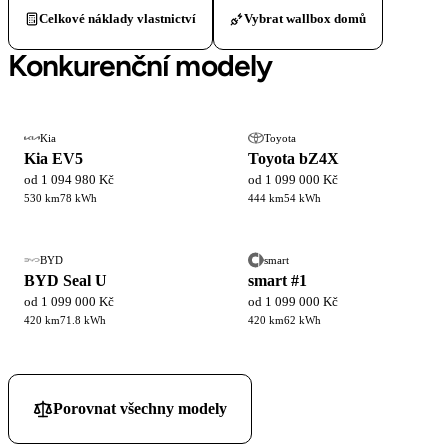
Celkové náklady vlastnictví
Vybrat wallbox domů
Konkurenční modely
Kia
Toyota
Kia EV5
Toyota bZ4X
od 1 094 980 Kč
od 1 099 000 Kč
530 km
78 kWh
444 km
54 kWh
BYD
smart
BYD Seal U
smart #1
od 1 099 000 Kč
od 1 099 000 Kč
420 km
71.8 kWh
420 km
62 kWh
Porovnat všechny modely