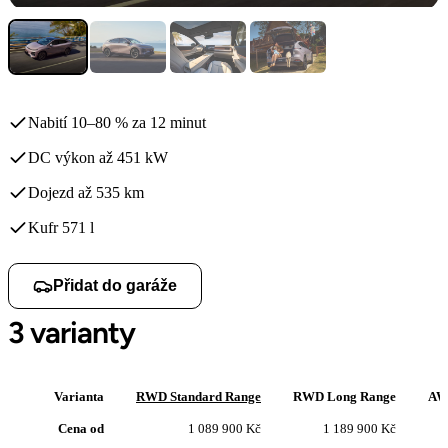
Nabití 10–80 % za 12 minut
DC výkon až 451 kW
Dojezd až 535 km
Kufr 571 l
Přidat do garáže
3 varianty
Varianta
RWD Standard Range
RWD Long Range
AW
Cena od
1 089 900 Kč
1 189 900 Kč