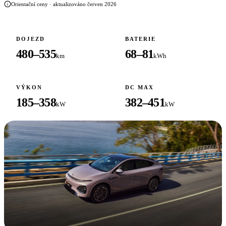
Orientační ceny · aktualizováno červen 2026
DOJEZD
BATERIE
480–535
68–81
km
kWh
VÝKON
DC MAX
185–358
382–451
kW
kW