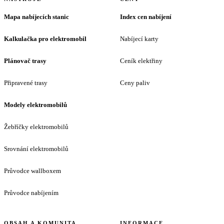
Mapa nabíjecích stanic
Index cen nabíjení
Kalkulačka pro elektromobil
Nabíjecí karty
Plánovač trasy
Ceník elektřiny
Připravené trasy
Ceny paliv
Modely elektromobilů
Žebříčky elektromobilů
Srovnání elektromobilů
Průvodce wallboxem
Průvodce nabíjením
OBSAH A KOMUNITA
INFORMACE