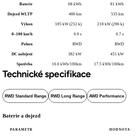
Baterie
68 kWh
81 kWh
Dojezd WLTP
480 km
535 km
Výkon
185 kW (252 k)
218 kW (296 k)
0–100 km/h
6.9 s
6.7 s
Pohon
RWD
RWD
DC nabíjení
382 kW
451 kW
Spotřeba
16.6 kWh/100km
17.5 kWh/100km
1
Technické specifikace
RWD Standard Range
RWD Long Range
AWD Performance
Baterie a dojezd
PARAMETR
HODNOTA