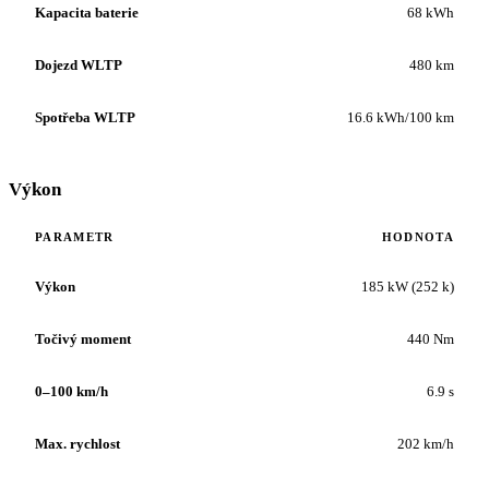
Kapacita baterie
68 kWh
Dojezd WLTP
480 km
Spotřeba WLTP
16.6 kWh/100 km
Výkon
PARAMETR
HODNOTA
Výkon
185 kW (252 k)
Točivý moment
440 Nm
0–100 km/h
6.9 s
Max. rychlost
202 km/h