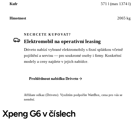
Kufr
571 l (max 1374 l)
Hmotnost
2065 kg
NECHCETE KUPOVAT?
Elektromobil na operativní leasing
Driveto nabízí vybrané elektromobily s fixní splátkou včetně
pojištění a servisu — pro soukromé osoby i firmy. Konkrétní
modely a ceny najdete v jejich nabídce.
Prohlédnout nabídku Driveto
Affiliate odkaz (Driveto). Využitím podpoříte WattBox, cena pro vás se
nemění.
Xpeng G6 v číslech