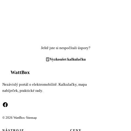
Ještě jste si nespočítali úspory?
Vyzkoušet kalkulačku
WattBox
Nezávislý portál o elektromobilitě. Kalkulačky, mapa
nabíječek, praktické rady.
© 2026 WattBox
·
Sitemap
NÁSTROJE
CENY