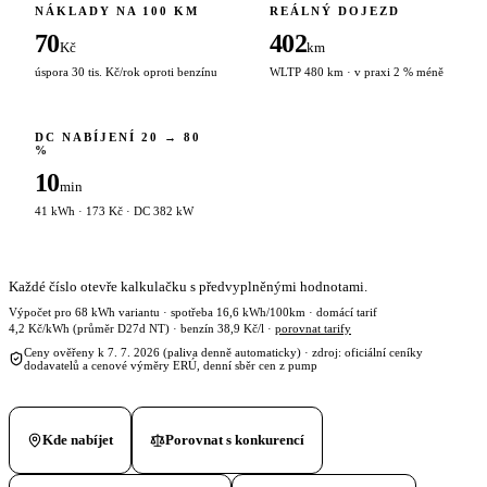
NÁKLADY NA 100 KM
REÁLNÝ DOJEZD
70
402
Kč
km
úspora 30 tis. Kč/rok oproti benzínu
WLTP 480 km · v praxi 2 % méně
DC NABÍJENÍ 20 → 80
%
10
min
41 kWh · 173 Kč · DC 382 kW
Každé číslo otevře kalkulačku s předvyplněnými hodnotami.
Výpočet pro 68 kWh variantu · spotřeba 16,6 kWh/100km · domácí tarif
4,2 Kč/kWh (průměr D27d NT) · benzín 38,9 Kč/l ·
porovnat tarify
Ceny ověřeny k 7. 7. 2026 (paliva denně automaticky) · zdroj: oficiální ceníky
dodavatelů a cenové výměry ERÚ, denní sběr cen z pump
Kde nabíjet
Porovnat s konkurencí