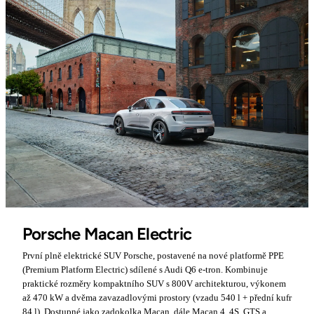
Porsche Macan Electric
První plně elektrické SUV Porsche, postavené na nové platformě PPE
(Premium Platform Electric) sdílené s Audi Q6 e-tron. Kombinuje
praktické rozměry kompaktního SUV s 800V architekturou, výkonem
až 470 kW a dvěma zavazadlovými prostory (vzadu 540 l + přední kufr
84 l). Dostupné jako zadokolka Macan, dále Macan 4, 4S, GTS a