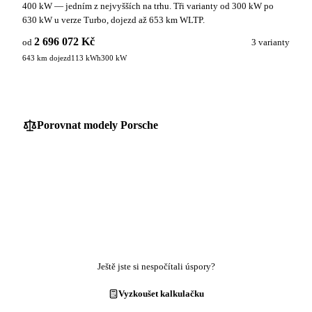
400 kW — jedním z nejvyšších na trhu. Tři varianty od 300 kW po
630 kW u verze Turbo, dojezd až 653 km WLTP.
2 696 072 Kč
od
3 varianty
643 km dojezd
113 kWh
300 kW
Porovnat modely Porsche
Ještě jste si nespočítali úspory?
Vyzkoušet kalkulačku