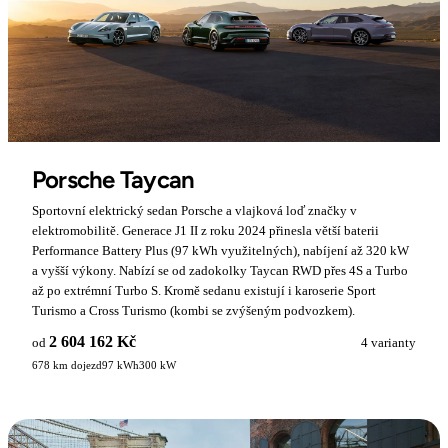
Porsche Taycan
Sportovní elektrický sedan Porsche a vlajková loď značky v
elektromobilitě. Generace J1 II z roku 2024 přinesla větší baterii
Performance Battery Plus (97 kWh využitelných), nabíjení až 320 kW
a vyšší výkony. Nabízí se od zadokolky Taycan RWD přes 4S a Turbo
až po extrémní Turbo S. Kromě sedanu existují i karoserie Sport
Turismo a Cross Turismo (kombi se zvýšeným podvozkem).
2 604 162 Kč
od
4 varianty
678 km dojezd
97 kWh
300 kW