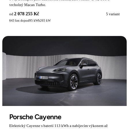
vrcholný Macan Turbo.
2 078 255 Kč
od
5 variant
643 km dojezd
95 kWh
265 kW
Porsche Cayenne
Elektrický Cayenne s baterií 113 kWh a nabíjecím výkonem až