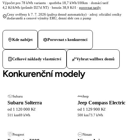
Výpočet pro 78 kWh variantu · spotřeba 18,7 kWh/100km · domácí tarif
4,2 Kč/kWh (průměr D27d NT) · benzín 38,9 Kč/l ·
porovnat tarify
Ceny ověřeny k 7. 7. 2026 (paliva denně automaticky) · zdroj: oficiální ceníky
dodavatelů a cenové výměry ERÚ, denní sběr cen z pump
Kde nabíjet
Porovnat s konkurencí
Celkové náklady vlastnictví
Vybrat wallbox domů
Konkurenční modely
Subaru
Jeep
Subaru Solterra
Jeep Compass Electric
od 1 120 000 Kč
od 1 129 900 Kč
511 km
69 kWh
500 km
73.7 kWh
Peugeot
Nissan