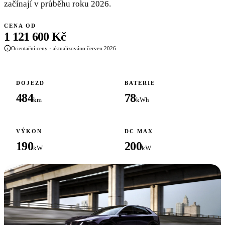
začínají v průběhu roku 2026.
CENA OD
1 121 600 Kč
Orientační ceny · aktualizováno červen 2026
DOJEZD
BATERIE
484
78
km
kWh
VÝKON
DC MAX
190
200
kW
kW