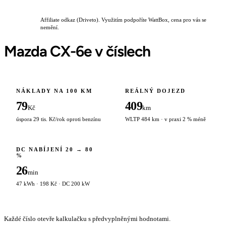
Affiliate odkaz (Driveto). Využitím podpoříte WattBox, cena pro vás se
nemění.
Mazda CX-6e v číslech
NÁKLADY NA 100 KM
REÁLNÝ DOJEZD
79
409
Kč
km
úspora 29 tis. Kč/rok oproti benzínu
WLTP 484 km · v praxi 2 % méně
DC NABÍJENÍ 20 → 80
%
26
min
47 kWh · 198 Kč · DC 200 kW
Každé číslo otevře kalkulačku s předvyplněnými hodnotami.