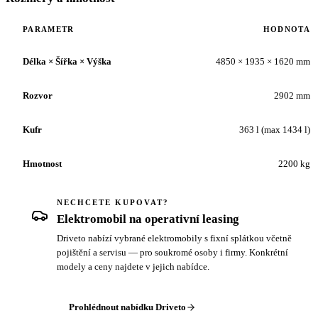
PARAMETR
HODNOTA
Délka × Šířka × Výška
4850 × 1935 × 1620 mm
Rozvor
2902 mm
Kufr
363 l (max 1434 l)
Hmotnost
2200 kg
NECHCETE KUPOVAT?
Elektromobil na operativní leasing
Driveto nabízí vybrané elektromobily s fixní splátkou včetně
pojištění a servisu — pro soukromé osoby i firmy. Konkrétní
modely a ceny najdete v jejich nabídce.
Prohlédnout nabídku Driveto