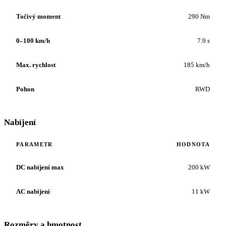
Točivý moment
290 Nm
0–100 km/h
7.9 s
Max. rychlost
185 km/h
Pohon
RWD
Nabíjení
PARAMETR
HODNOTA
DC nabíjení max
200 kW
AC nabíjení
11 kW
Rozměry a hmotnost