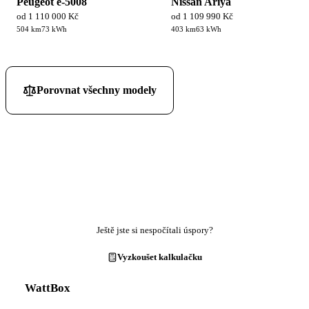
Peugeot e-5008
Nissan Ariya
od 1 110 000 Kč
od 1 109 990 Kč
504 km
73 kWh
403 km
63 kWh
Porovnat všechny modely
Ještě jste si nespočítali úspory?
Vyzkoušet kalkulačku
WattBox