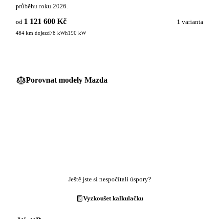
průběhu roku 2026.
1 121 600 Kč
od
1 varianta
484 km dojezd
78 kWh
190 kW
Porovnat modely Mazda
Ještě jste si nespočítali úspory?
Vyzkoušet kalkulačku