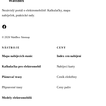
WattBox
Nezávislý portál o elektromobilitě. Kalkulačky, mapa
nabíječek, praktické rady.
© 2026 WattBox
·
Sitemap
NÁSTROJE
CENY
Mapa nabíjecích stanic
Index cen nabíjení
Kalkulačka pro elektromobil
Nabíjecí karty
Plánovač trasy
Ceník elektřiny
Připravené trasy
Ceny paliv
Modely elektromobilů