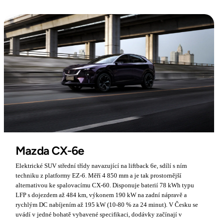
Mazda CX-6e
Elektrické SUV střední třídy navazující na liftback 6e, sdílí s ním
techniku z platformy EZ-6. Měří 4 850 mm a je tak prostornější
alternativou ke spalovacímu CX-60. Disponuje baterií 78 kWh typu
LFP s dojezdem až 484 km, výkonem 190 kW na zadní nápravě a
rychlým DC nabíjením až 195 kW (10-80 % za 24 minut). V Česku se
uvádí v jedné bohatě vybavené specifikaci, dodávky začínají v