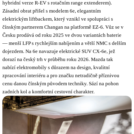
hybridní verze R-EV s rotačním range extenderem).
Zásadní obrat přišel s modelem 6e, elegantním
elektrickým liftbackem, který vznikl ve spolupráci s
čínským partnerem Changan na platformě EZ-6. Vůz se v
Česku prodává od roku 2025 ve dvou variantách baterie
— menší LFP s rychlejším nabíjením a větší NMC s delším
dojezdem. Na 6e navazuje elektrické SUV CX-6e, jež
dorazí na český trh v průběhu roku 2026. Mazda tak
nabízí elektromobily s důrazem na design, kvalitní
zpracování interiéru a pro značku netradičně příznivou
cenu danou čínským původem techniky. Sází na pohon
zadních kol a komfortní cestovní charakter.