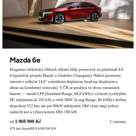
Mazda 6e
Elegantní elektrický liftback střední třídy postavený na platformě EZ-
6 (společný projekt Mazdy a čínského Changanu). Nabízí prostorný
interiér s velkým 14,6" centrálním displejem, head-up displejem a
důraz na komfortní cestování. V ČR se prodává ve dvou variantách
baterie — menší LFP (Standard Range, 68,8 kWh) s výrazně rychlejším
DC nabíjením až 165 kW, a větší NMC (Long Range, 80 kWh) s delším
dojezdem 552 km, ale jen 90kW nabíjením. Obě verze mají pohon
zadních kol a výkon kolem 180–190 kW.
1 069 900 Kč
od
2 varianty
479 km dojezd
68.8 kWh
190 kW