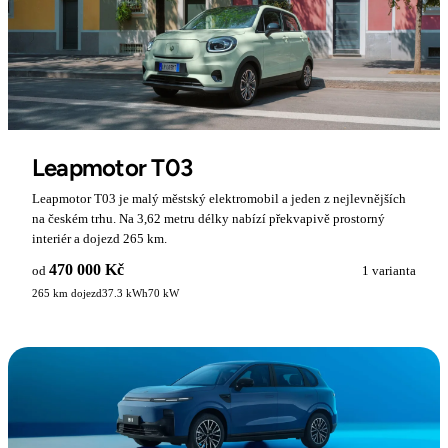
Leapmotor T03
Leapmotor T03 je malý městský elektromobil a jeden z nejlevnějších
na českém trhu. Na 3,62 metru délky nabízí překvapivě prostorný
interiér a dojezd 265 km.
470 000 Kč
od
1 varianta
265 km dojezd
37.3 kWh
70 kW