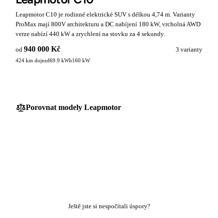
Leapmotor C10 je rodinné elektrické SUV s délkou 4,74 m. Varianty
ProMax mají 800V architekturu a DC nabíjení 180 kW, vrcholná AWD
verze nabízí 440 kW a zrychlení na stovku za 4 sekundy.
940 000 Kč
od
3 varianty
424 km dojezd
69.9 kWh
160 kW
Porovnat modely Leapmotor
Ještě jste si nespočítali úspory?