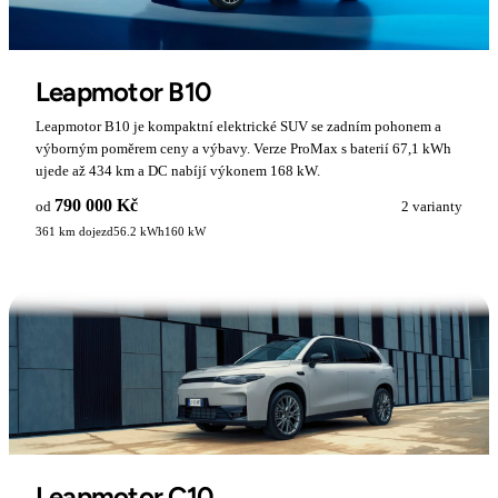
Leapmotor B10
Leapmotor B10 je kompaktní elektrické SUV se zadním pohonem a
výborným poměrem ceny a výbavy. Verze ProMax s baterií 67,1 kWh
ujede až 434 km a DC nabíjí výkonem 168 kW.
790 000 Kč
od
2 varianty
361 km dojezd
56.2 kWh
160 kW
Leapmotor C10