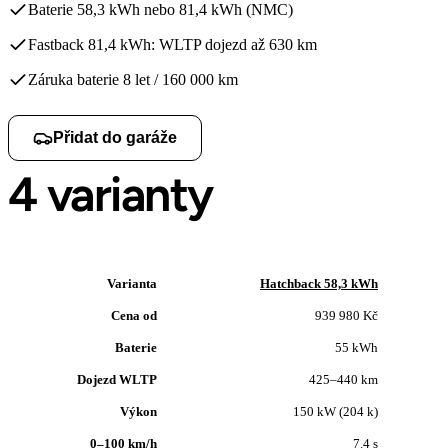
Baterie 58,3 kWh nebo 81,4 kWh (NMC)
Fastback 81,4 kWh: WLTP dojezd až 630 km
Záruka baterie 8 let / 160 000 km
Přidat do garáže
4 varianty
Varianta
Hatchback 58,3 kWh
Cena od
939 980 Kč
Baterie
55 kWh
Dojezd WLTP
425–440 km
Výkon
150 kW (204 k)
0–100 km/h
7.4 s