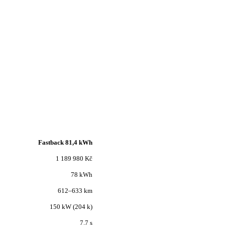
Fastback 81,4 kWh
1 189 980 Kč
78 kWh
612–633 km
150 kW (204 k)
7.7 s