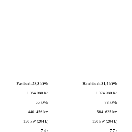
Fastback 58,3 kWh
Hatchback 81,4 kWh
1 054 980 Kč
1 074 980 Kč
55 kWh
78 kWh
440–456 km
584–625 km
150 kW (204 k)
150 kW (204 k)
7.4 s
7.7 s