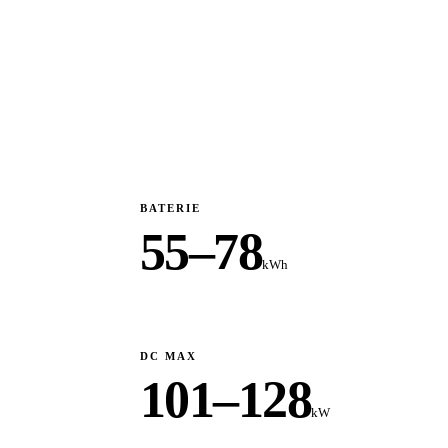
BATERIE
55–78
kWh
DC MAX
101–128
kW