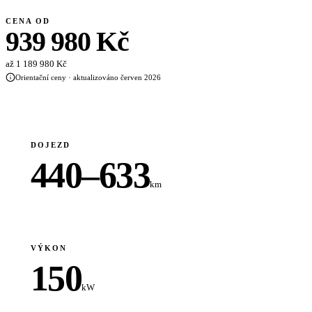
CENA OD
939 980 Kč
až 1 189 980 Kč
Orientační ceny · aktualizováno červen 2026
DOJEZD
440–633
km
VÝKON
150
kW