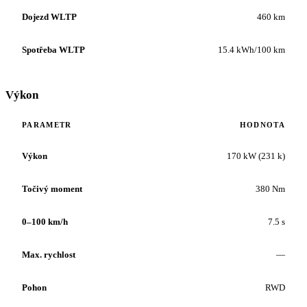
Dojezd WLTP
460 km
Spotřeba WLTP
15.4 kWh/100 km
Výkon
PARAMETR
HODNOTA
Výkon
170 kW (231 k)
Točivý moment
380 Nm
0–100 km/h
7.5 s
Max. rychlost
—
Pohon
RWD