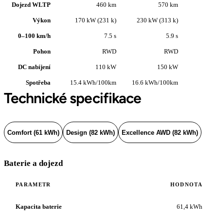
Dojezd WLTP
460 km
570 km
Výkon
170 kW (231 k)
230 kW (313 k)
0–100 km/h
7.5 s
5.9 s
Pohon
RWD
RWD
DC nabíjení
110 kW
150 kW
Spotřeba
15.4 kWh/100km
16.6 kWh/100km
Technické specifikace
Comfort (61 kWh)
Design (82 kWh)
Excellence AWD (82 kWh)
Baterie a dojezd
PARAMETR
HODNOTA
Kapacita baterie
61,4 kWh