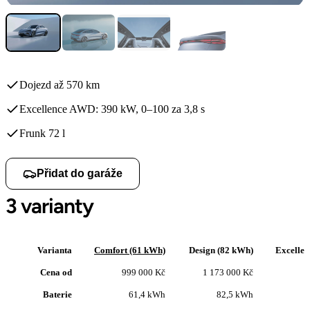
Dojezd až 570 km
Excellence AWD: 390 kW, 0–100 za 3,8 s
Frunk 72 l
Přidat do garáže
3 varianty
Varianta
Comfort (61 kWh)
Design (82 kWh)
Excelle
Cena od
999 000 Kč
1 173 000 Kč
Baterie
61,4 kWh
82,5 kWh