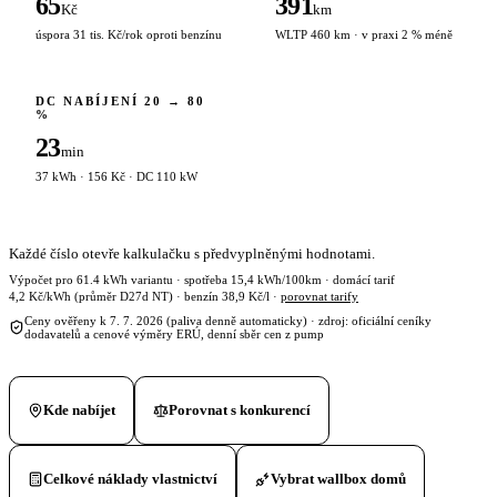
65
391
Kč
km
úspora 31 tis. Kč/rok oproti benzínu
WLTP 460 km · v praxi 2 % méně
DC NABÍJENÍ 20 → 80
%
23
min
37 kWh · 156 Kč · DC 110 kW
Každé číslo otevře kalkulačku s předvyplněnými hodnotami.
Výpočet pro 61.4 kWh variantu · spotřeba 15,4 kWh/100km · domácí tarif
4,2 Kč/kWh (průměr D27d NT) · benzín 38,9 Kč/l ·
porovnat tarify
Ceny ověřeny k 7. 7. 2026 (paliva denně automaticky) · zdroj: oficiální ceníky
dodavatelů a cenové výměry ERÚ, denní sběr cen z pump
Kde nabíjet
Porovnat s konkurencí
Celkové náklady vlastnictví
Vybrat wallbox domů