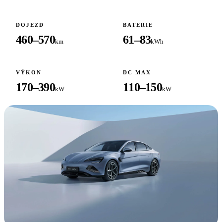
DOJEZD
BATERIE
460–570
61–83
km
kWh
VÝKON
DC MAX
170–390
110–150
kW
kW