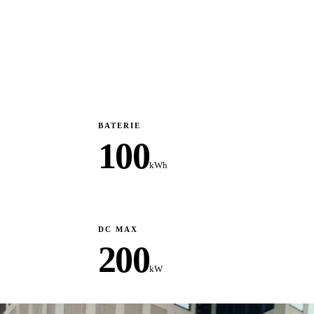
BATERIE
100
kWh
DC MAX
200
kW