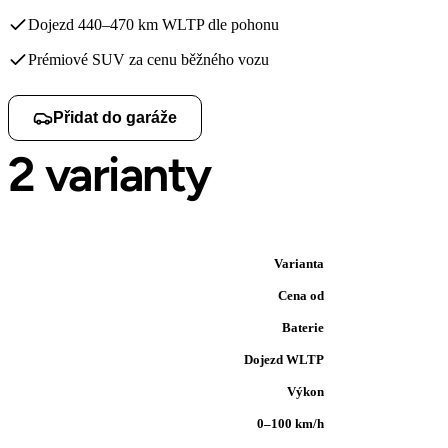
Dojezd 440–470 km WLTP dle pohonu
Prémiové SUV za cenu běžného vozu
Přidat do garáže
2 varianty
Varianta
Cena od
Baterie
Dojezd WLTP
Výkon
0–100 km/h