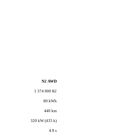
N2 AWD
1 374 900 Kč
80 kWh
440 km
320 kW (435 k)
4.9 s