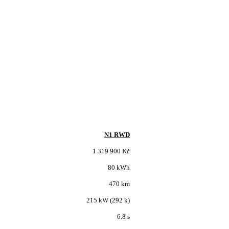
N1 RWD
1 319 900 Kč
80 kWh
470 km
215 kW (292 k)
6.8 s