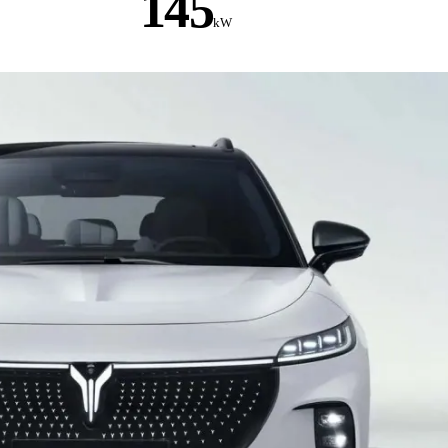
145
kW