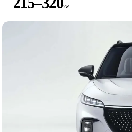
215–320
kW