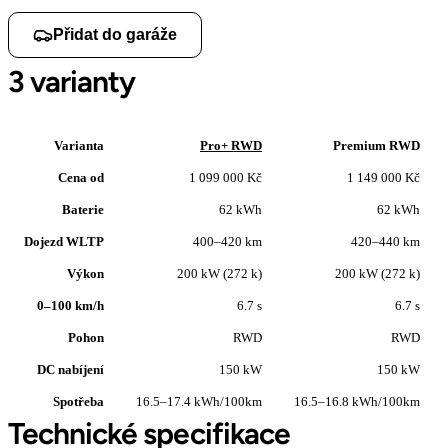
Přidat do garáže
3 varianty
Varianta
Pro+ RWD
Premium RWD
Cena od
1 099 000 Kč
1 149 000 Kč
Baterie
62 kWh
62 kWh
Dojezd WLTP
400–420 km
420–440 km
Výkon
200 kW (272 k)
200 kW (272 k)
0–100 km/h
6.7 s
6.7 s
Pohon
RWD
RWD
DC nabíjení
150 kW
150 kW
Spotřeba
16.5–17.4 kWh/100km
16.5–16.8 kWh/100km
Technické specifikace