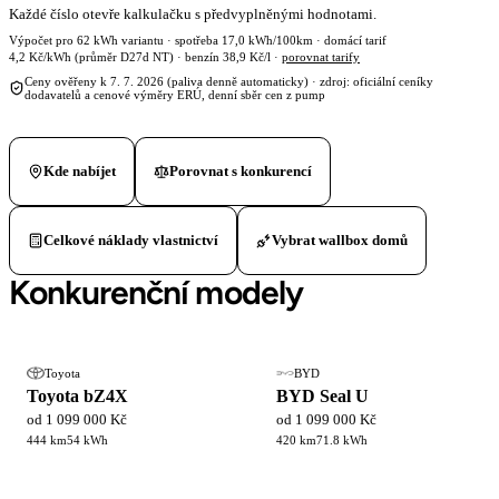
Každé číslo otevře kalkulačku s předvyplněnými hodnotami.
Výpočet pro 62 kWh variantu · spotřeba 17,0 kWh/100km · domácí tarif
4,2 Kč/kWh (průměr D27d NT) · benzín 38,9 Kč/l ·
porovnat tarify
Ceny ověřeny k 7. 7. 2026 (paliva denně automaticky) · zdroj: oficiální ceníky
dodavatelů a cenové výměry ERÚ, denní sběr cen z pump
Kde nabíjet
Porovnat s konkurencí
Celkové náklady vlastnictví
Vybrat wallbox domů
Konkurenční modely
Toyota
BYD
Toyota bZ4X
BYD Seal U
od 1 099 000 Kč
od 1 099 000 Kč
444 km
54 kWh
420 km
71.8 kWh