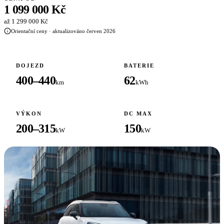
1 099 000 Kč
až 1 299 000 Kč
Orientační ceny · aktualizováno červen 2026
DOJEZD
BATERIE
400–440
62
km
kWh
VÝKON
DC MAX
200–315
150
kW
kW