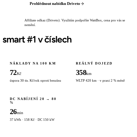
Prohlédnout nabídku Driveto
Affiliate odkaz (Driveto). Využitím podpoříte WattBox, cena pro vás se
nemění.
smart #1 v číslech
NÁKLADY NA 100 KM
REÁLNÝ DOJEZD
72
358
Kč
km
úspora 30 tis. Kč/rok oproti benzínu
WLTP 420 km · v praxi 2 % méně
DC NABÍJENÍ 20 → 80
%
26
min
37 kWh · 158 Kč · DC 150 kW