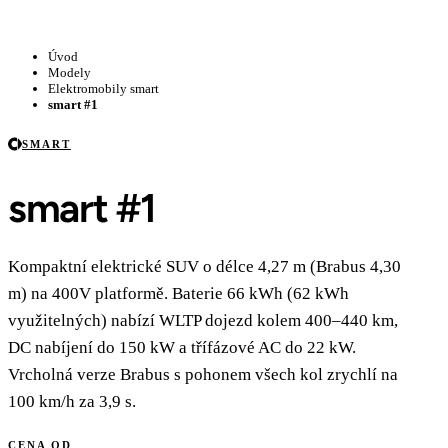
Úvod
Modely
Elektromobily smart
smart #1
SMART
smart #1
Kompaktní elektrické SUV o délce 4,27 m (Brabus 4,30
m) na 400V platformě. Baterie 66 kWh (62 kWh
využitelných) nabízí WLTP dojezd kolem 400–440 km,
DC nabíjení do 150 kW a třífázové AC do 22 kW.
Vrcholná verze Brabus s pohonem všech kol zrychlí na
100 km/h za 3,9 s.
CENA OD