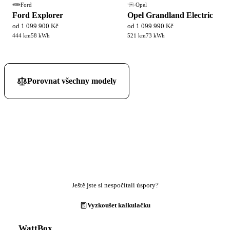
Ford
Opel
Ford Explorer
Opel Grandland Electric
od 1 099 900 Kč
od 1 099 990 Kč
444 km
58 kWh
521 km
73 kWh
Porovnat všechny modely
Ještě jste si nespočítali úspory?
Vyzkoušet kalkulačku
WattBox