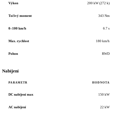
Výkon
200 kW (272 k)
Točivý moment
343 Nm
0–100 km/h
6.7 s
Max. rychlost
180 km/h
Pohon
RWD
Nabíjení
PARAMETR
HODNOTA
DC nabíjení max
150 kW
AC nabíjení
22 kW