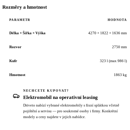
Rozměry a hmotnost
PARAMETR
HODNOTA
Délka × Šířka × Výška
4270 × 1822 × 1636 mm
Rozvor
2750 mm
Kufr
323 l (max 986 l)
Hmotnost
1863 kg
NECHCETE KUPOVAT?
Elektromobil na operativní leasing
Driveto nabízí vybrané elektromobily s fixní splátkou včetně
pojištění a servisu — pro soukromé osoby i firmy. Konkrétní
modely a ceny najdete v jejich nabídce.