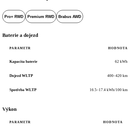
Pro+ RWD
Premium RWD
Brabus AWD
Baterie a dojezd
PARAMETR
HODNOTA
Kapacita baterie
62 kWh
Dojezd WLTP
400–420 km
Spotřeba WLTP
16.5–17.4 kWh/100 km
Výkon
PARAMETR
HODNOTA