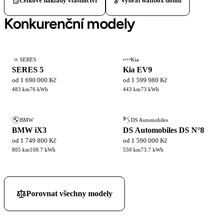
Celkové náklady vlastnictví
Vybrat wallbox domů
Konkurenční modely
SERES
Kia
SE
SERES 5
Kia EV9
od 1 690 000 Kč
od 1 599 980 Kč
483 km
76 kWh
443 km
73 kWh
BMW
DS Automobiles
BMW iX3
DS Automobiles DS N°8
od 1 749 800 Kč
od 1 590 000 Kč
805 km
108.7 kWh
550 km
73.7 kWh
Porovnat všechny modely