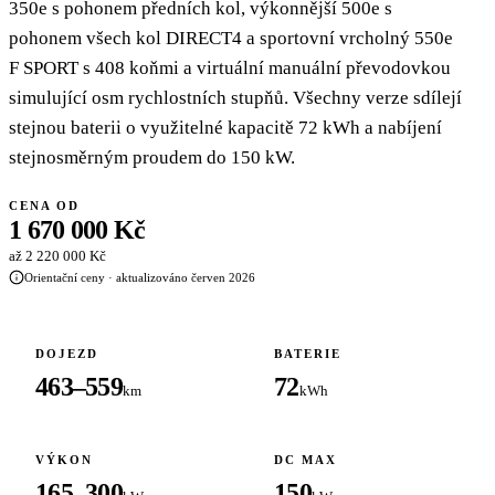
350e s pohonem předních kol, výkonnější 500e s
pohonem všech kol DIRECT4 a sportovní vrcholný 550e
F SPORT s 408 koňmi a virtuální manuální převodovkou
simulující osm rychlostních stupňů. Všechny verze sdílejí
stejnou baterii o využitelné kapacitě 72 kWh a nabíjení
stejnosměrným proudem do 150 kW.
CENA OD
1 670 000 Kč
až 2 220 000 Kč
Orientační ceny · aktualizováno červen 2026
DOJEZD
BATERIE
463–559
72
km
kWh
VÝKON
DC MAX
165–300
150