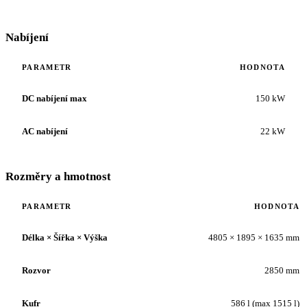
Nabíjení
PARAMETR
HODNOTA
DC nabíjení max
150 kW
AC nabíjení
22 kW
Rozměry a hmotnost
PARAMETR
HODNOTA
Délka × Šířka × Výška
4805 × 1895 × 1635 mm
Rozvor
2850 mm
Kufr
586 l (max 1515 l)