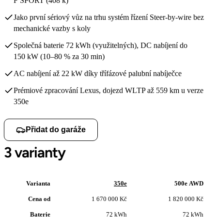
F SPORT (408 k)
Jako první sériový vůz na trhu systém řízení Steer-by-wire bez
mechanické vazby s koly
Společná baterie 72 kWh (využitelných), DC nabíjení do
150 kW (10–80 % za 30 min)
AC nabíjení až 22 kW díky třífázové palubní nabíječce
Prémiové zpracování Lexus, dojezd WLTP až 559 km u verze
350e
Přidat do garáže
3 varianty
Varianta
350e
500e AWD
Cena od
1 670 000 Kč
1 820 000 Kč
Baterie
72 kWh
72 kWh