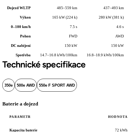
Dojezd WLTP
485–559 km
437–493 km
Výkon
165 kW (224 k)
280 kW (381 k)
0–100 km/h
7.5 s
4.6 s
Pohon
FWD
AWD
DC nabíjení
150 kW
150 kW
Spotřeba
14.7–16.8 kWh/100km
16.8–18.9 kWh/100km
Technické specifikace
350e
500e AWD
550e F SPORT AWD
Baterie a dojezd
PARAMETR
HODNOTA
Kapacita baterie
72 kWh