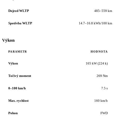
Dojezd WLTP
485–559 km
Spotřeba WLTP
14.7–16.8 kWh/100 km
Výkon
PARAMETR
HODNOTA
Výkon
165 kW (224 k)
Točivý moment
269 Nm
0–100 km/h
7.5 s
Max. rychlost
160 km/h
Pohon
FWD