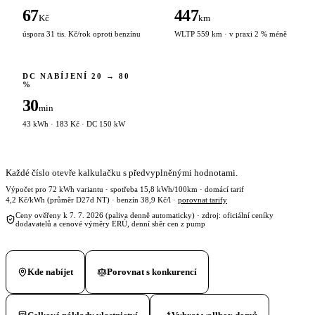
67
447
Kč
km
úspora 31 tis. Kč/rok oproti benzínu
WLTP 559 km · v praxi 2 % méně
DC NABÍJENÍ 20 → 80
%
30
min
43 kWh · 183 Kč · DC 150 kW
Každé číslo otevře kalkulačku s předvyplněnými hodnotami.
Výpočet pro 72 kWh variantu · spotřeba 15,8 kWh/100km · domácí tarif
4,2 Kč/kWh (průměr D27d NT) · benzín 38,9 Kč/l ·
porovnat tarify
Ceny ověřeny k 7. 7. 2026 (paliva denně automaticky) · zdroj: oficiální ceníky
dodavatelů a cenové výměry ERÚ, denní sběr cen z pump
Kde nabíjet
Porovnat s konkurencí