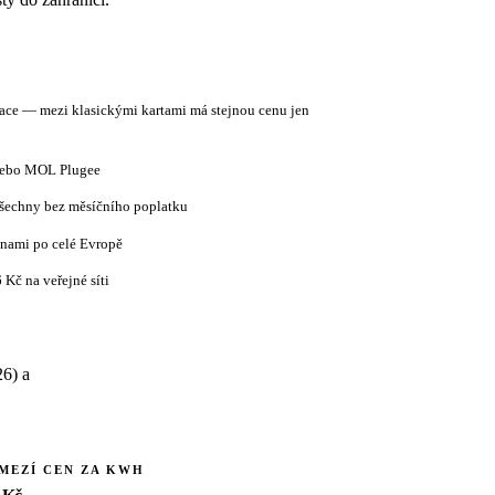
ace — mezi klasickými kartami má stejnou cenu jen
 nebo MOL Plugee
echny bez měsíčního poplatku
enami po celé Evropě
Kč na veřejné síti
26) a
MEZÍ CEN ZA KWH