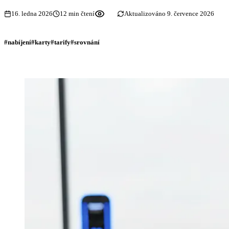
16. ledna 2026
12 min čtení
Aktualizováno 9. července 2026
#nabíjení
#karty
#tarify
#srovnání