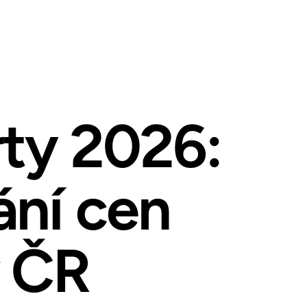
rty 2026:
ání cen
v ČR