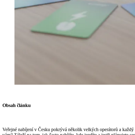
Obsah článku
Veřejné nabíjení v Česku pokrývá několik velkých operátorů a každý má 
vám? Záleží na tom, jak často nabíjíte, kde jezdíte a jestli plánujete ce