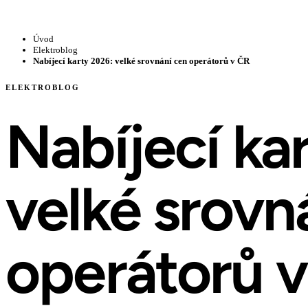
Úvod
Elektroblog
Nabíjecí karty 2026: velké srovnání cen operátorů v ČR
ELEKTROBLOG
Nabíjecí ka
velké srovn
operátorů 