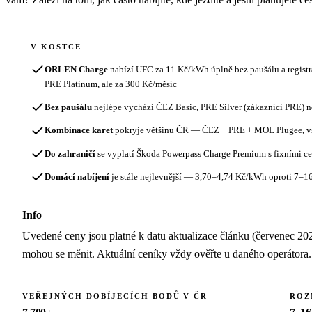
V KOSTCE
ORLEN Charge
nabízí UFC za 11 Kč/kWh úplně bez paušálu a registr
PRE Platinum, ale za 300 Kč/měsíc
Bez paušálu
nejlépe vychází ČEZ Basic, PRE Silver (zákazníci PRE)
Kombinace karet
pokryje většinu ČR — ČEZ + PRE + MOL Plugee, vš
Do zahraničí
se vyplatí Škoda Powerpass Charge Premium s fixními c
Domácí nabíjení
je stále nejlevnější — 3,70–4,74 Kč/kWh oproti 7–16 
Info
Uvedené ceny jsou platné k datu aktualizace článku (červenec 20
mohou se měnit. Aktuální ceníky vždy ověřte u daného operátora.
VEŘEJNÝCH DOBÍJECÍCH BODŮ V ČR
ROZ