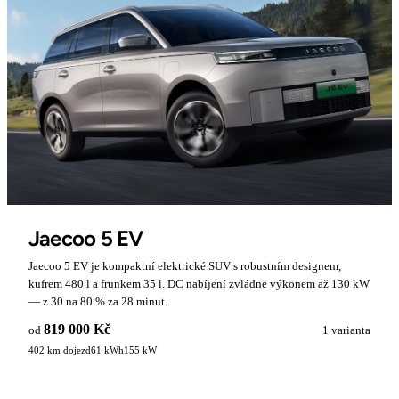
Jaecoo 5 EV
Jaecoo 5 EV je kompaktní elektrické SUV s robustním designem,
kufrem 480 l a frunkem 35 l. DC nabíjení zvládne výkonem až 130 kW
— z 30 na 80 % za 28 minut.
819 000 Kč
od
1 varianta
402 km dojezd
61 kWh
155 kW