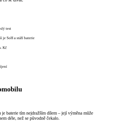
slý test
 je SoH a stáří baterie
s. Kč
íjení
romobilu
 je baterie tím nejdražším dílem – její výměna může
hem déle, než se původně čekalo.