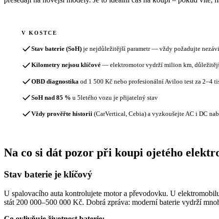
V KOSTCE
Stav baterie (SoH)
je nejdůležitější parametr — vždy požadujte nezávi
Kilometry nejsou klíčové
— elektromotor vydrží milion km, důležitější
OBD diagnostika
od 1 500 Kč nebo profesionální Aviloo test za 2–4 ti
SoH nad 85 %
u 5letého vozu je přijatelný stav
Vždy prověřte historii
(CarVertical, Cebia) a vyzkoušejte AC i DC nab
Na co si dát pozor při koupi ojetého elekt
Stav baterie je klíčový
U spalovacího auta kontrolujete motor a převodovku. U elektromobilu
stát 200 000–500 000 Kč. Dobrá zpráva: moderní baterie vydrží mno
Co ovlivňuje životnost baterie: