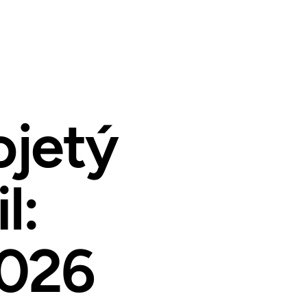
ojetý
l:
2026