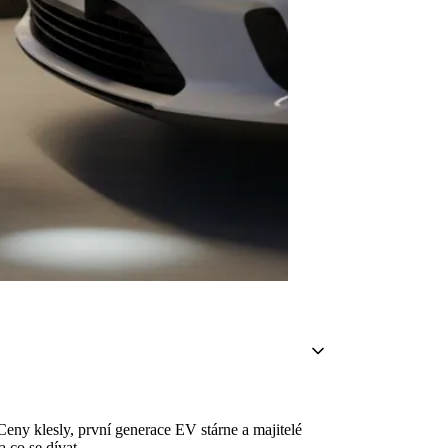
eny klesly, první generace EV stárne a majitelé
a co se dívat.