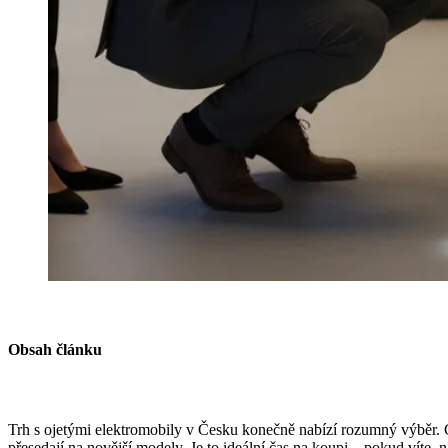
Obsah článku
Trh s ojetými elektromobily v Česku konečně nabízí rozumný výběr. C
přesedají na novější modely. Je to ideální čas na koupi – pokud víte, n