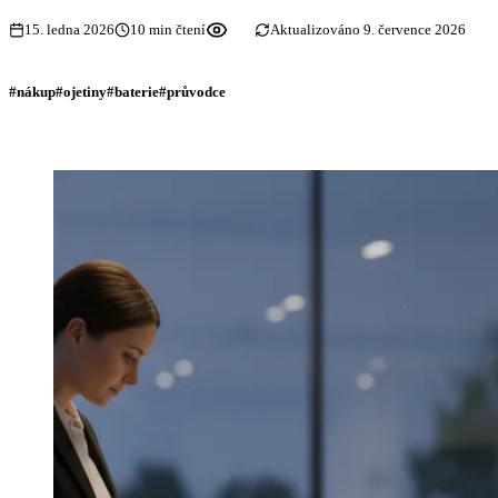
15. ledna 2026
10 min čtení
Aktualizováno 9. července 2026
#nákup
#ojetiny
#baterie
#průvodce