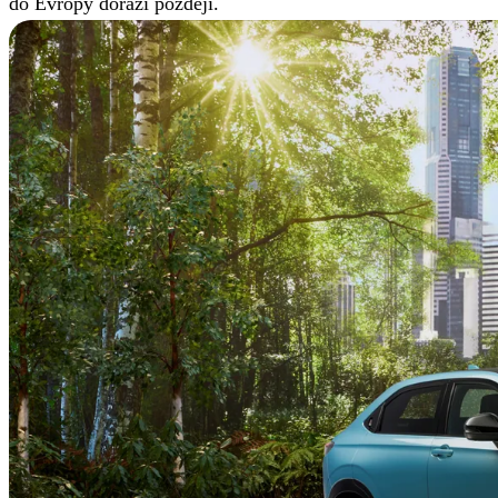
do Evropy dorazí později.