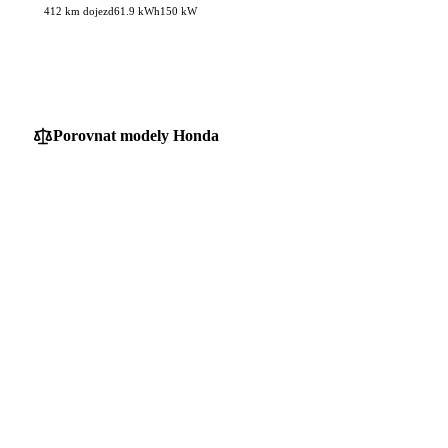
412 km dojezd
61.9 kWh
150 kW
Porovnat modely Honda