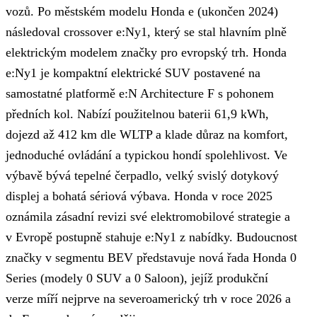
vozů. Po městském modelu Honda e (ukončen 2024)
následoval crossover e:Ny1, který se stal hlavním plně
elektrickým modelem značky pro evropský trh. Honda
e:Ny1 je kompaktní elektrické SUV postavené na
samostatné platformě e:N Architecture F s pohonem
předních kol. Nabízí použitelnou baterii 61,9 kWh,
dojezd až 412 km dle WLTP a klade důraz na komfort,
jednoduché ovládání a typickou hondí spolehlivost. Ve
výbavě bývá tepelné čerpadlo, velký svislý dotykový
displej a bohatá sériová výbava. Honda v roce 2025
oznámila zásadní revizi své elektromobilové strategie a
v Evropě postupně stahuje e:Ny1 z nabídky. Budoucnost
značky v segmentu BEV představuje nová řada Honda 0
Series (modely 0 SUV a 0 Saloon), jejíž produkční
verze míří nejprve na severoamerický trh v roce 2026 a