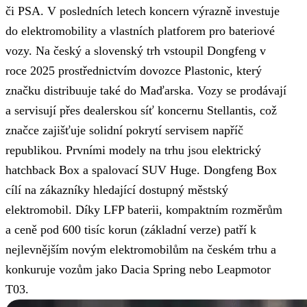
či PSA. V posledních letech koncern výrazně investuje
do elektromobility a vlastních platforem pro bateriové
vozy. Na český a slovenský trh vstoupil Dongfeng v
roce 2025 prostřednictvím dovozce Plastonic, který
značku distribuuje také do Maďarska. Vozy se prodávají
a servisují přes dealerskou síť koncernu Stellantis, což
značce zajišťuje solidní pokrytí servisem napříč
republikou. Prvními modely na trhu jsou elektrický
hatchback Box a spalovací SUV Huge. Dongfeng Box
cílí na zákazníky hledající dostupný městský
elektromobil. Díky LFP baterii, kompaktním rozměrům
a ceně pod 600 tisíc korun (základní verze) patří k
nejlevnějším novým elektromobilům na českém trhu a
konkuruje vozům jako Dacia Spring nebo Leapmotor
T03.