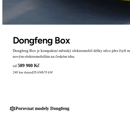
Dongfeng Box
Dongfeng Box je kompaktní městský elektromobil délky něco přes čtyři me
novým elektromobilům na českém trhu.
589 900 Kč
od
240 km dojezd
29 kWh
70 kW
Porovnat modely Dongfeng