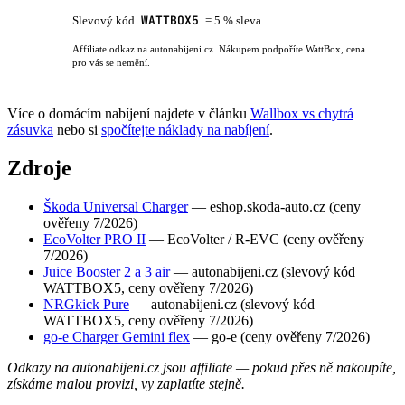
WATTBOX5
Slevový kód
= 5 % sleva
Affiliate odkaz na autonabijeni.cz. Nákupem podpoříte WattBox, cena
pro vás se nemění.
Více o domácím nabíjení najdete v článku
Wallbox vs chytrá
zásuvka
nebo si
spočítejte náklady na nabíjení
.
Zdroje
Škoda Universal Charger
— eshop.skoda-auto.cz (ceny
ověřeny 7/2026)
EcoVolter PRO II
— EcoVolter / R-EVC (ceny ověřeny
7/2026)
Juice Booster 2 a 3 air
— autonabijeni.cz (slevový kód
WATTBOX5, ceny ověřeny 7/2026)
NRGkick Pure
— autonabijeni.cz (slevový kód
WATTBOX5, ceny ověřeny 7/2026)
go-e Charger Gemini flex
— go-e (ceny ověřeny 7/2026)
Odkazy na autonabijeni.cz jsou affiliate — pokud přes ně nakoupíte,
získáme malou provizi, vy zaplatíte stejně.