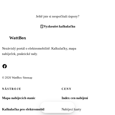
Ještě jste si nespočítali úspory?
Vyzkoušet kalkulačku
WattBox
Nezávislý portál o elektromobilitě. Kalkulačky, mapa
nabíječek, praktické rady.
© 2026 WattBox
·
Sitemap
NÁSTROJE
CENY
Mapa nabíjecích stanic
Index cen nabíjení
Kalkulačka pro elektromobil
Nabíjecí karty
Tento web používá cookies
Aktualizovat