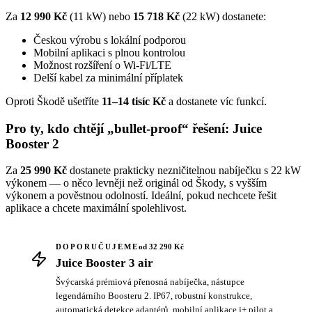
Za
12 990 Kč
(11 kW) nebo
15 718 Kč
(22 kW) dostanete:
Českou výrobu s lokální podporou
Mobilní aplikaci s plnou kontrolou
Možnost rozšíření o Wi-Fi/LTE
Delší kabel za minimální příplatek
Oproti Škodě ušetříte
11–14 tisíc Kč
a dostanete víc funkcí.
Pro ty, kdo chtějí „bullet-proof“ řešení: Juice
Booster 2
Za
25 990 Kč
dostanete prakticky nezničitelnou nabíječku s 22 kW
výkonem — o něco levněji než originál od Škody, s vyšším
výkonem a pověstnou odolností. Ideální, pokud nechcete řešit
aplikace a chcete maximální spolehlivost.
DOPORUČUJEME
od 32 290 Kč
Juice Booster 3 air
Švýcarská prémiová přenosná nabíječka, nástupce
legendárního Boosteru 2. IP67, robustní konstrukce,
automatická detekce adaptérů, mobilní aplikace j+ pilot a