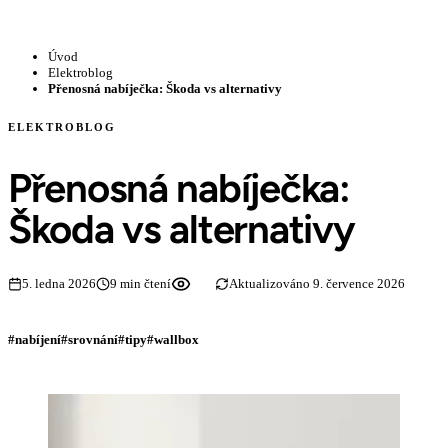
Úvod
Elektroblog
Přenosná nabíječka: Škoda vs alternativy
ELEKTROBLOG
Přenosná nabíječka:
Škoda vs alternativy
5. ledna 2026
9 min čtení
Aktualizováno 9. července 2026
#nabíjení
#srovnání
#tipy
#wallbox