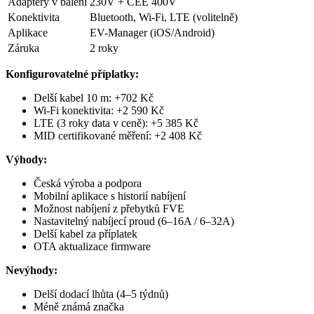
Adaptéry v balení
230V + CEE 400V
Konektivita
Bluetooth, Wi-Fi, LTE (volitelně)
Aplikace
EV-Manager (iOS/Android)
Záruka
2 roky
Konfigurovatelné příplatky:
Delší kabel 10 m: +702 Kč
Wi-Fi konektivita: +2 590 Kč
LTE (3 roky data v ceně): +5 385 Kč
MID certifikované měření: +2 408 Kč
Výhody:
Česká výroba a podpora
Mobilní aplikace s historií nabíjení
Možnost nabíjení z přebytků FVE
Nastavitelný nabíjecí proud (6–16A / 6–32A)
Delší kabel za příplatek
OTA aktualizace firmware
Nevýhody:
Delší dodací lhůta (4–5 týdnů)
Méně známá značka