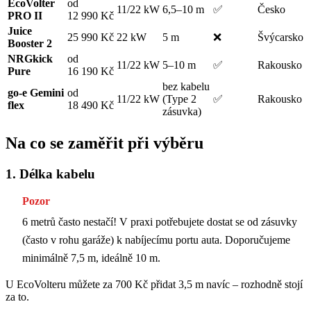
EcoVolter
od
11/22 kW
6,5–10 m
✅
Česko
PRO II
12 990 Kč
Juice
25 990 Kč
22 kW
5 m
❌
Švýcarsko
Booster 2
NRGkick
od
11/22 kW
5–10 m
✅
Rakousko
Pure
16 190 Kč
bez kabelu
go-e Gemini
od
11/22 kW
(Type 2
✅
Rakousko
flex
18 490 Kč
zásuvka)
Na co se zaměřit při výběru
1. Délka kabelu
Pozor
6 metrů často nestačí! V praxi potřebujete dostat se od zásuvky
(často v rohu garáže) k nabíjecímu portu auta. Doporučujeme
minimálně 7,5 m, ideálně 10 m.
U EcoVolteru můžete za 700 Kč přidat 3,5 m navíc – rozhodně stojí
za to.