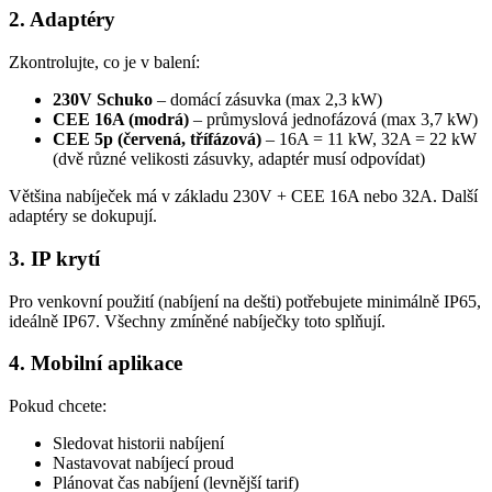
2. Adaptéry
Zkontrolujte, co je v balení:
230V Schuko
– domácí zásuvka (max 2,3 kW)
CEE 16A (modrá)
– průmyslová jednofázová (max 3,7 kW)
CEE 5p (červená, třífázová)
– 16A = 11 kW, 32A = 22 kW
(dvě různé velikosti zásuvky, adaptér musí odpovídat)
Většina nabíječek má v základu 230V + CEE 16A nebo 32A. Další
adaptéry se dokupují.
3. IP krytí
Pro venkovní použití (nabíjení na dešti) potřebujete minimálně IP65,
ideálně IP67. Všechny zmíněné nabíječky toto splňují.
4. Mobilní aplikace
Pokud chcete:
Sledovat historii nabíjení
Nastavovat nabíjecí proud
Plánovat čas nabíjení (levnější tarif)