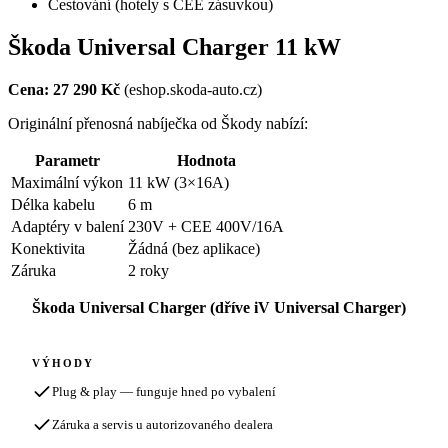
Cestování (hotely s CEE zásuvkou)
Škoda Universal Charger 11 kW
Cena: 27 290 Kč
(eshop.skoda-auto.cz)
Originální přenosná nabíječka od Škody nabízí:
Parametr
Hodnota
Maximální výkon
11 kW (3×16A)
Délka kabelu
6 m
Adaptéry v balení
230V + CEE 400V/16A
Konektivita
Žádná (bez aplikace)
Záruka
2 roky
Škoda Universal Charger (dříve iV Universal Charger)
VÝHODY
Plug & play — funguje hned po vybalení
Záruka a servis u autorizovaného dealera