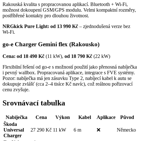
Rakouská kvalita s propracovanou aplikací. Bluetooth + Wi-Fi,
možnost dokoupení GSM/GPS modulu. Velmi kompaktní rozměry,
postříbřené kontakty pro dlouhou životnost.
NRGkick Pure Light: od 13 990 Kč
– zjednodušená verze bez
Wi-Fi.
go-e Charger Gemini flex (Rakousko)
Cena: od 18 490 Kč
(11 kW),
od 18 790 Kč
(22 kW)
Flexibilní řešení od go-e s možností použití jako přenosná nabíječka
i pevný wallbox. Propracovaná aplikace, integrace s FVE systémy.
Pozor: nabíječka má jen zásuvku Type 2, nabíjecí kabel k autu se
dokupuje zvlášť (cca 2–4 tisíce Kč navíc), což reálnou pořizovací
cenu zvyšuje.
Srovnávací tabulka
Nabíječka
Cena
Výkon
Kabel
Aplikace
Původ
Škoda
Universal
27 290 Kč
11 kW
6 m
❌
Německo
Charger