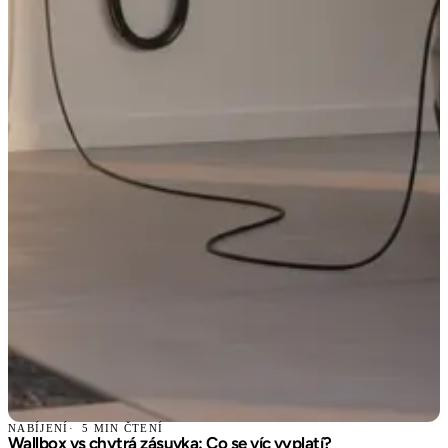
NABÍJENÍ
5 MIN ČTENÍ
Wallbox vs chytrá zásuvka: Co se víc vyplatí?