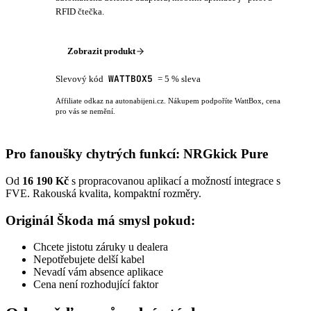
RFID čtečka.
Zobrazit produkt
WATTBOX5
Slevový kód
= 5 % sleva
Affiliate odkaz na autonabijeni.cz. Nákupem podpoříte WattBox, cena
pro vás se nemění.
Pro fanoušky chytrých funkcí: NRGkick Pure
Od
16 190 Kč
s propracovanou aplikací a možností integrace s
FVE. Rakouská kvalita, kompaktní rozměry.
Originál Škoda má smysl pokud:
Chcete jistotu záruky u dealera
Nepotřebujete delší kabel
Nevadí vám absence aplikace
Cena není rozhodující faktor