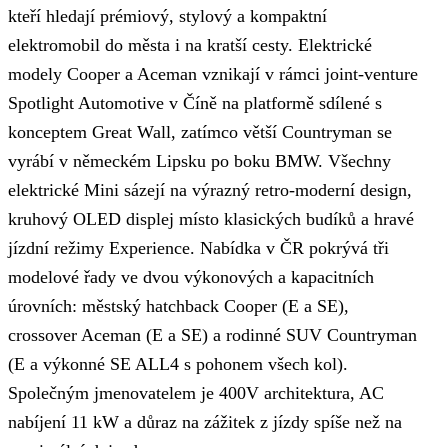
kteří hledají prémiový, stylový a kompaktní
elektromobil do města i na kratší cesty. Elektrické
modely Cooper a Aceman vznikají v rámci joint-venture
Spotlight Automotive v Číně na platformě sdílené s
konceptem Great Wall, zatímco větší Countryman se
vyrábí v německém Lipsku po boku BMW. Všechny
elektrické Mini sázejí na výrazný retro-moderní design,
kruhový OLED displej místo klasických budíků a hravé
jízdní režimy Experience. Nabídka v ČR pokrývá tři
modelové řady ve dvou výkonových a kapacitních
úrovních: městský hatchback Cooper (E a SE),
crossover Aceman (E a SE) a rodinné SUV Countryman
(E a výkonné SE ALL4 s pohonem všech kol).
Společným jmenovatelem je 400V architektura, AC
nabíjení 11 kW a důraz na zážitek z jízdy spíše než na