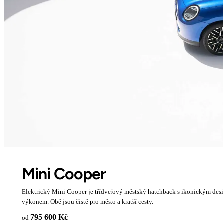
Mini Cooper
Elektrický Mini Cooper je třídveřový městský hatchback s ikonickým desi
výkonem. Obě jsou čistě pro město a kratší cesty.
795 600 Kč
od