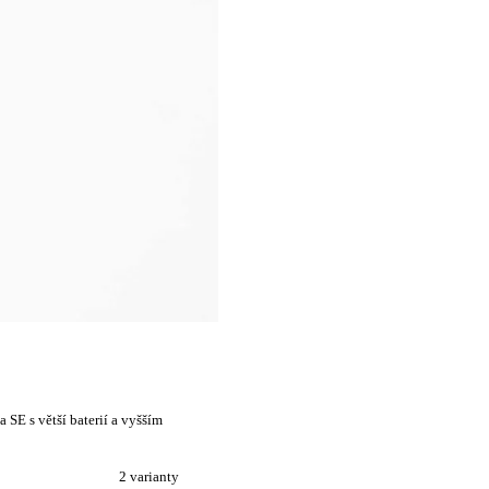
SE s větší baterií a vyšším
2 varianty