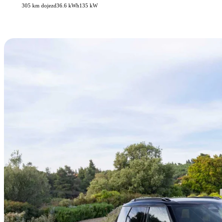
305 km dojezd
36.6 kWh
135 kW